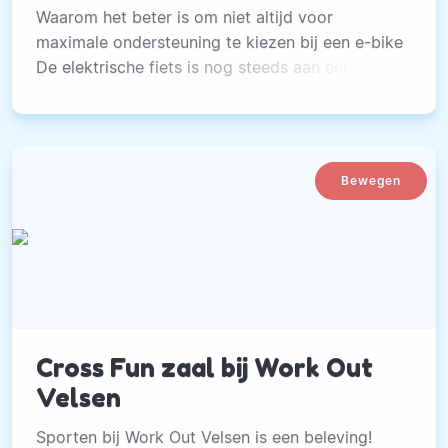
Waarom het beter is om niet altijd voor
maximale ondersteuning te kiezen bij een e-bike
De elektrische fiets is nog steeds aan een
opmars bezig: bijna een op de drie nieuw
verkochte fietsen in Nederland is een e-bike. De
fiets met trapondersteuning is voor veel mensen
een gezond alternatief voor andere
Bewegen
gemotoriseerde vervoersmiddelen, waarbij
grote afstanden afgelegd kunnen worden
zonder veel inspanning van de bestuurder.
Cross Fun zaal bij Work Out
Velsen
Sporten bij Work Out Velsen is een beleving!