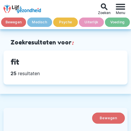
search
Zoeken
Menu
Bewegen
Medisch
Psyche
Uiterlijk
Voeding
Zoekresultaten voor
:
fit
25
resultaten
Bewegen