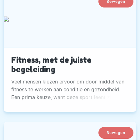
Bewegen
van het zitten op de bank of van te veel feestjes
en ook het gevoel hebt gehad dat jou buikje
nog wel meeviel, is het een uitdaging om aan de
slag te gaan.
Fitness, met de juiste
begeleiding
Veel mensen kiezen ervoor om door middel van
fitness te werken aan conditie en gezondheid.
Een prima keuze, want deze sport leent zich
bijzonder goed voor het weer in balans brengen
van het lichaam.
Bewegen