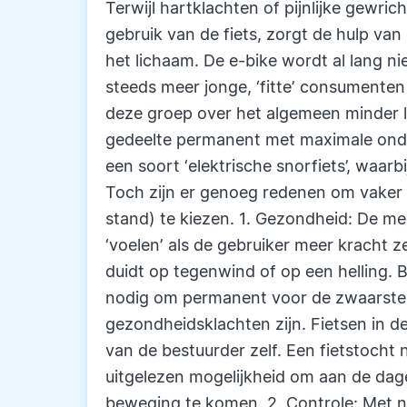
Terwijl hartklachten of pijnlijke gewr
gebruik van de fiets, zorgt de hulp va
het lichaam. De e-bike wordt al lang ni
steeds meer jonge, ‘fitte’ consumenten
deze groep over het algemeen minder la
gedeelte permanent met maximale onde
een soort ‘elektrische snorfiets’, waarb
Toch zijn er genoeg redenen om vaker
stand) te kiezen. 1. Gezondheid: De m
‘voelen’ als de gebruiker meer kracht z
duidt op tegenwind of op een helling. Bi
nodig om permanent voor de zwaarste o
gezondheidsklachten zijn. Fietsen in 
van de bestuurder zelf. Een fietstocht
uitgelezen mogelijkheid om aan de dag
beweging te komen. 2. Controle: Met n