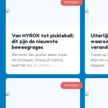
Bewegen
Van HYROX tot pickleball:
Uiterli
dit zijn de nieuwste
waarom
beweegrages
verand
Wie denkt dat sporten alleen draait
Trends op h
om hardlopen, fitness of voetbal,
altijd een 
heeft het mis. Er ontstaan voortdurend
tijdgeest.
nieuwe manieren om in beweging te
komen.
Bewegen