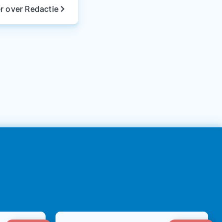
keyboard_arrow_right
r over Redactie