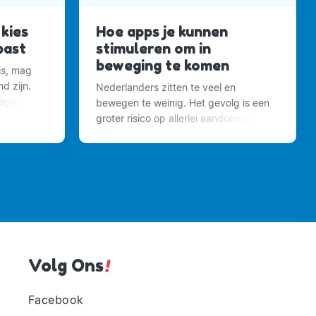
kies
Hoe apps je kunnen
 past
stimuleren om in
beweging te komen
is, mag
d zijn.
Nederlanders zitten te veel en
egen is
bewegen te weinig. Het gevolg is een
groter risico op allerlei aandoeningen.
Volg Ons
!
Facebook