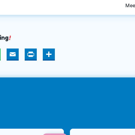
Mee
ing
!
hatsApp
Email
Print
Deel