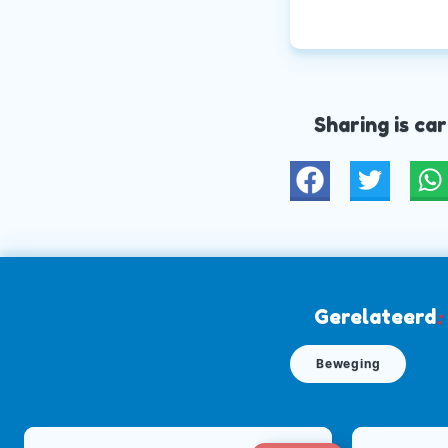
Sharing is car
Twitter
W
Gerelateerd
:
Beweging