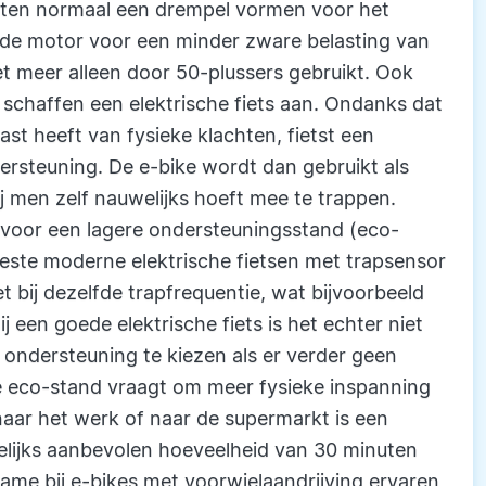
ichten normaal een drempel vormen voor het
n de motor voor een minder zware belasting van
et meer alleen door 50-plussers gebruikt. Ook
 schaffen een elektrische fiets aan. Ondanks dat
st heeft van fysieke klachten, fietst een
rsteuning. De e-bike wordt dan gebruikt als
ij men zelf nauwelijks hoeft mee te trappen.
 voor een lagere ondersteuningsstand (eco-
eeste moderne elektrische fietsen met trapsensor
et bij dezelfde trapfrequentie, wat bijvoorbeeld
j een goede elektrische fiets is het echter niet
ndersteuning te kiezen als er verder geen
de eco-stand vraagt om meer fysieke inspanning
 naar het werk of naar de supermarkt is een
elijks aanbevolen hoeveelheid van 30 minuten
ame bij e-bikes met voorwielaandrijving ervaren