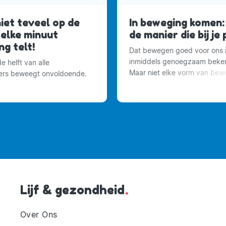
iet teveel op de
In beweging komen: 
: elke minuut
de manier die bij je
g telt!
Dat bewegen goed voor ons 
inmiddels genoegzaam beken
 helft van alle
Maar niet elke vorm van bew
ers beweegt onvoldoende.
voor iedereen even leuk.
Lijf & gezondheid
.
Over Ons