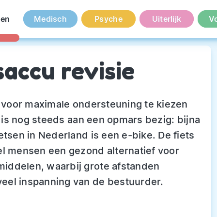
en
Medisch
Psyche
Uiterlijk
V
saccu revisie
d voor maximale ondersteuning te kiezen
s is nog steeds aan een opmars bezig: bijna
etsen in Nederland is een e-bike. De fiets
el mensen een gezond alternatief voor
iddelen, waarbij grote afstanden
eel inspanning van de bestuurder.