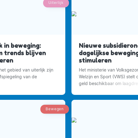
Uiterlijk
jk in beweging:
Nieuwe subsidiero
 trends blijven
dagelijkse bewegin
eren
stimuleren
et gebied van uiterlijk zijn
Het ministerie van Volksgezo
afspiegeling van de
Welzijn en Sport (VWS) stelt
geld beschikbaar om laagdr
beweeginitiatieven aan te ja
Bewegen