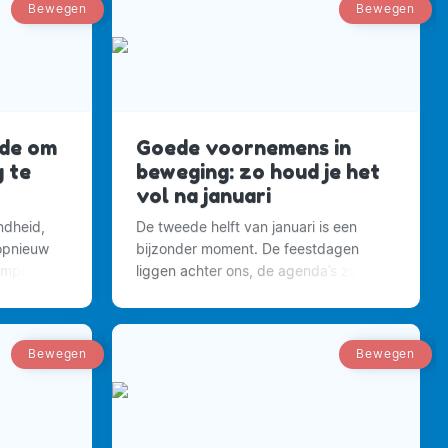
Bewegen
Bewegen
nde om
Goede voornemens in
g te
beweging: zo houd je het
vol na januari
ndheid,
De tweede helft van januari is een
 opnieuw
bijzonder moment. De feestdagen
empelige
liggen achter ons, de agenda’s zijn
gen.
weer gevuld en de sportscholen
puilen – nog steeds – uit.
Bewegen
Bewegen