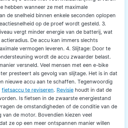
ole hebben wanneer ze met maximale
 kan de snelheid binnen enkele seconden oplopen
eactiesnelheid op de proef wordt gesteld. 3.
iveau vergt minder energie van de batterij, wat
re actieradius. De accu kan immers slechts
ximale vermogen leveren. 4. Slijtage: Door te
ondersteuning wordt de accu zwaarder belast.
 manier versneld. Veel mensen met een e-bike
ter presteert als gevolg van slijtage. Het is in dat
een nieuwe accu aan te schaffen. Tegenwoordig
n
fietsaccu te reviseren
.
Revisie
houdt in dat de
worden. Is fietsen in de zwaarste energiestand
s vragen de omstandigheden of de conditie van de
 van de motor. Bovendien kiezen veel
dat ze op een meer ontspannen manier willen