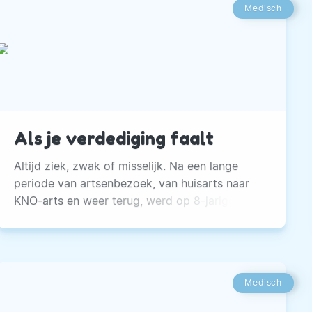
een sportschool, van een arts tot
Medisch
voedingscoach.
Als je verdediging faalt
Altijd ziek, zwak of misselijk. Na een lange
periode van artsenbezoek, van huisarts naar
KNO-arts en weer terug, werd op 8-jarige
leeftijd bij Jean-Paul uiteindelijk de diagnose
gesteld.
Medisch