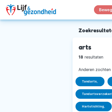
Beweg
Zoekresultat
arts
18
resultaten
Anderen zochten 
Tandarts,
Tandartsverzeker
Hartstichting,