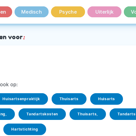
en
Medisch
Psyche
Uiterlijk
V
en voor
:
ook op:
Huisartsenpraktijk
Thuisarts
Huisarts
ing,
Tandartskosten
Thuisarts,
Tandarts
Hartstichting