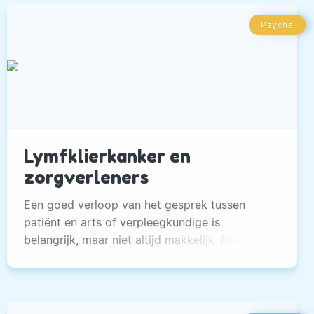
Psyche
Lymfklierkanker en
zorgverleners
Een goed verloop van het gesprek tussen
patiënt en arts of verpleegkundige is
belangrijk, maar niet altijd makkelijk. Niet
alleen de dokter zou beter moeten leren
communiceren, maar ook de patiënt zelf kan
wel wat ondersteuning gebruiken.