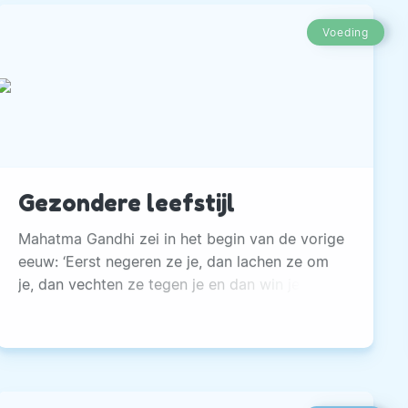
Voeding
Gezondere leefstijl
Mahatma Gandhi zei in het begin van de vorige
eeuw: ‘Eerst negeren ze je, dan lachen ze om
je, dan vechten ze tegen je en dan win je!’ Ik
denk daaraan bij de ontwikkelingen die de
gezonde voeding- en alternatieve
gezondheidsbranche moet doorstaan. Ja
inderdaad, net als in iedere branche wordt
geld verdiend, van de betere groenteboer tot