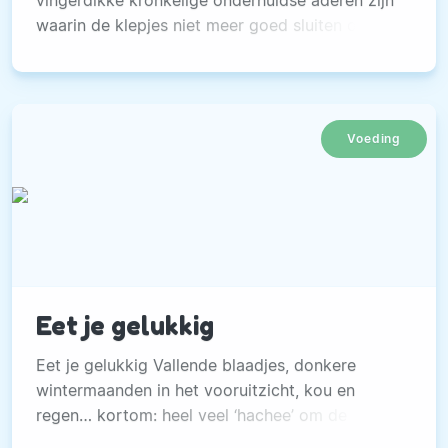
vingerdikke kronkelige onderhuidse aderen zijn
waarin de klepjes niet meer goed sluiten of
oppervlakkige in de huid gelegen blauwe of
rode vaatjes.
Voeding
Eet je gelukkig
Eet je gelukkig Vallende blaadjes, donkere
wintermaanden in het vooruitzicht, kou en
regen… kortom: heel veel ‘hachee’ om de
woorden van Jochem Meijer te gebruiken. Al