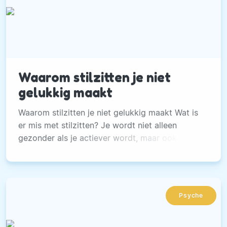
Waarom stilzitten je niet
gelukkig maakt
Waarom stilzitten je niet gelukkig maakt Wat is
er mis met stilzitten? Je wordt niet alleen
gezonder als je actiever wordt, maar ook
wanneer je lang stilzitten vermijdt. De
gemiddelde Nederlander werkt zittend, kijkt ’s
avonds de journaals en talkshows zittend en
duikt dan zittend in een boek, of achter de
Psyche
computer.