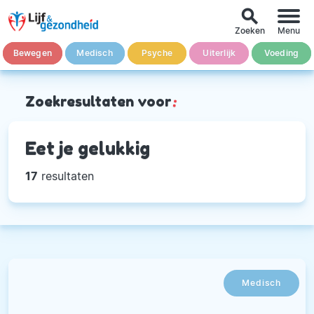
search
Zoeken
Menu
Bewegen
Medisch
Psyche
Uiterlijk
Voeding
Zoekresultaten voor
:
Eet je gelukkig
17
resultaten
Medisch