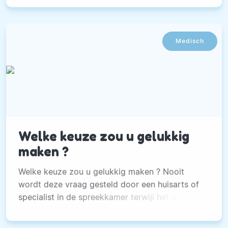
deze hachee, oftewel de negatieve prikkels, kan
ervoor zorgen dat je sneller grijpt naar een stuk
chocolade of dat je je tegoed doet aan
Medisch
pepernoten, banketstaven, oliebollen en
appelflappen.
Welke keuze zou u gelukkig
maken ?
Welke keuze zou u gelukkig maken ? Nooit
wordt deze vraag gesteld door een huisarts of
specialist in de spreekkamer terwijl het daar nu
juist om gaat. Het gaat vaak over heel andere
zaken; hoeveel kans heb ik dat de behandeling