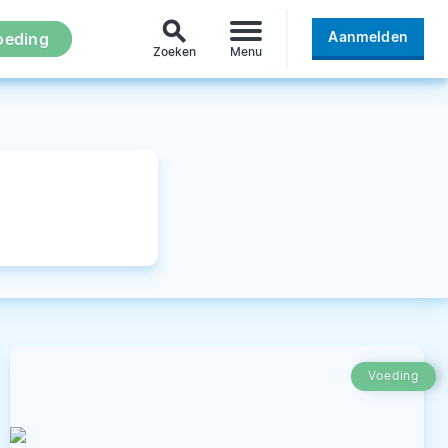
search
Aanmelden
oeding
Zoeken
Menu
Voeding