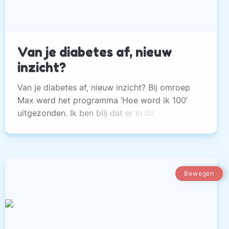
Van je diabetes af, nieuw
inzicht?
Van je diabetes af, nieuw inzicht? Bij omroep
Max werd het programma ‘Hoe word ik 100’
uitgezonden. Ik ben blij dat er in dit
programma nu eens zichtbaar gemaakt wordt
wat wij al decennia weten: diabetes type 2 kan
vaak geheel genezen met een aangepast
voedingspatroon.
Bewegen