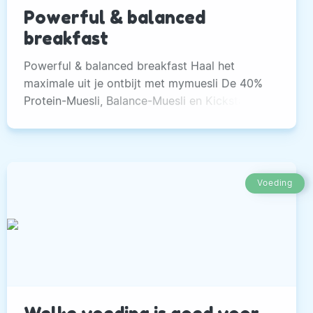
Powerful & balanced
breakfast
Powerful & balanced breakfast Haal het
maximale uit je ontbijt met mymuesli De 40%
Protein-Muesli, Balance-Muesli en Kickstart-
Muesli van mymuesli zorgen voor het beste
begin van jouw dag. Deze drie biologische
muesli’s van mymuesli zijn allemaal voorzien
van een nieuw design en zorgen ervoor dat je,
Voeding
afhankelijk van jouw voorkeur, kunt kiezen
voor bijvoorbeeld een koolhydraat-arme of
eiwitrijke muesli.