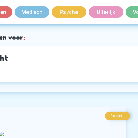
en
Medisch
Psyche
Uiterlijk
V
en voor
:
cht
Psyche