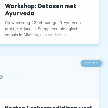
Workshop: Detoxen met
Ayurveda
Op woensdag 22 februari geeft Ayurveda
praktijk Arjuna, in Soepp, een biologisch
eethuis in Alkmaar, een workshop
Ayurvedische detox. Het is inmiddels algemeen
bekend dat afvalstoffen belastend zijn voor de
gezondheid.
Medisch