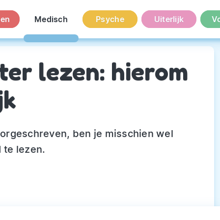
en
Medisch
Psyche
Uiterlijk
V
iter lezen: hierom
jk
voorgeschreven, ben je misschien wel
 te lezen.