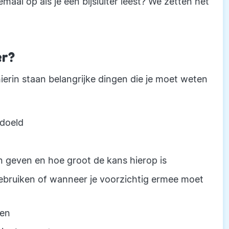
lemaal op als je een bijsluiter leest? We zetten het
er?
r: hierin staan belangrijke dingen die je moet weten
edoeld
t
n geven en hoe groot de kans hierop is
gebruiken of wanneer je voorzichtig ermee moet
ten