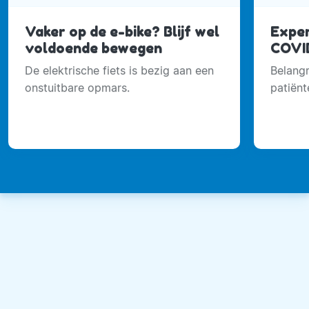
Vaker op de e-bike? Blijf wel
Exper
voldoende bewegen
COVID
De elektrische fiets is bezig aan een
Belangr
onstuitbare opmars.
patiënt