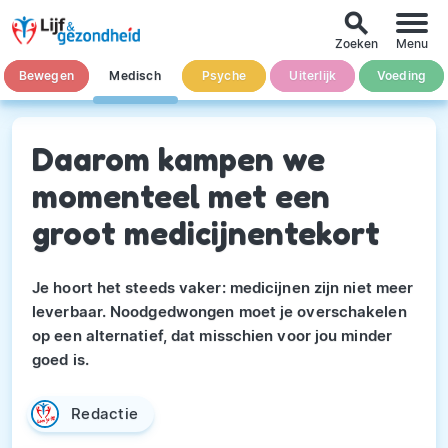
search
Zoeken
Menu
Bewegen
Medisch
Psyche
Uiterlijk
Voeding
Daarom kampen we
momenteel met een
groot medicijnentekort
Je hoort het steeds vaker: medicijnen zijn niet meer
leverbaar. Noodgedwongen moet je overschakelen
op een alternatief, dat misschien voor jou minder
goed is.
Redactie