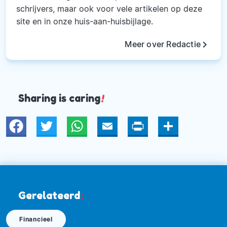
schrijvers, maar ook voor vele artikelen op deze
site en in onze huis-aan-huisbijlage.
keyboard_arrow_right
Meer over Redactie
Sharing is caring
!
Twitter
WhatsApp
Email
Print
Deel
Gerelateerd
:
Financieel