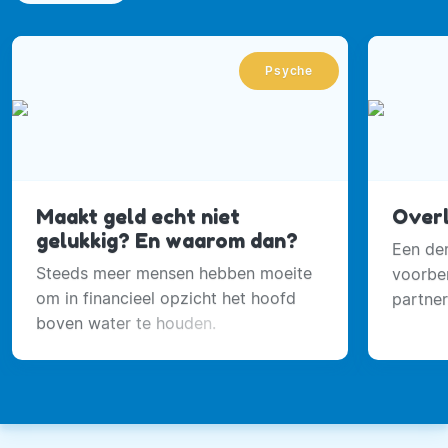
Psyche
Maakt geld echt niet
Overl
gelukkig? En waarom dan?
Een der
Steeds meer mensen hebben moeite
voorber
om in financieel opzicht het hoofd
partne
boven water te houden.
TNS/NIP
financi
op het 