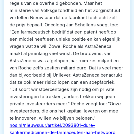
regels van de overheid gebonden. Maar het
ministerie van Volksgezondheid en het Zorginstituut
vertellen Nieuwsuur dat de fabrikant toch echt zelf
de prijs bepaalt. Oncoloog Jan Schellens voegt toe:
"Een farmaceutisch bedrijf dat een patent heeft op
een middel heeft een unieke positie en kan eigenlijk
vragen wat ze wil. Zowel Roche als AstraZeneca
maakt al jarenlang veel winst. De brutowinst van
AstraZeneca was afgelopen jaar ruim zes miljard en
van Roche zelfs zestien miljard euro. Dat is veel meer
dan bijvoorbeeld bij Unilever. AstraZeneca benadrukt
dat ze ook meer risico lopen dan een soepfabriek.
"Dit soort winstpercentages zijn nodig om private
investeringen te trekken, anders trekken wij geen
private investeerders meer." Roche voegt toe: "Onze
investeerders, die ons het kapitaal leveren om mee
te innoveren, willen we blijven belonen."
nos.nl/nieuwsuur/artikel/2093801-dure-
kankermedicijnen-de-farmaceuten-aan-hetwoord
.