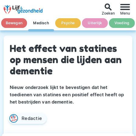
search
Zoeken
Menu
Bewegen
Medisch
Psyche
Uiterlijk
Voeding
Het effect van statines
op mensen die lijden aan
dementie
Nieuw onderzoek lijkt te bevestigen dat het
toedienen van statines een positief effect heeft op
het bestrijden van dementie.
Redactie