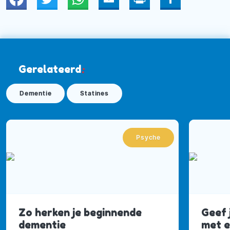
Twitter
WhatsApp
Email
Print
Deel
Gerelateerd
:
Dementie
Statines
Psyche
Zo herken je beginnende
Geef 
dementie
met e