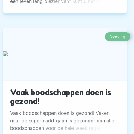
een leven lang plezier van” Kunt u het nog
volgen? Diëten, superfoods, nieuwe inzichten
over voeding en allerlei meningen buitelen
over elkaar heen. Wat is feit, wat is fabel? Hoe
ga je om met verleidingen? Mag je alles eten?
Voeding
Waarom moet je ontbijten? Vind de weg maar
eens in de wereld van voeding.
Vaak boodschappen doen is
gezond!
Vaak boodschappen doen is gezond! Vaker
naar de supermarkt gaan is gezonder dan alle
boodschappen voor de hele week tegelijk