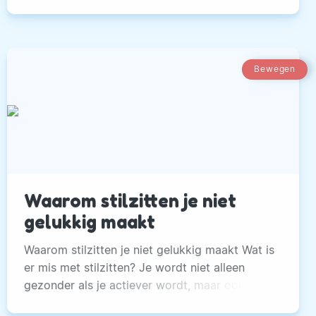
halen. Niet zozeer omdat we door vaker te
gaan meer in beweging komen, maar omdat
ons koopgedrag erdoor verandert.
Bewegen
Waarom stilzitten je niet
gelukkig maakt
Waarom stilzitten je niet gelukkig maakt Wat is
er mis met stilzitten? Je wordt niet alleen
gezonder als je actiever wordt, maar ook
wanneer je lang stilzitten vermijdt. De