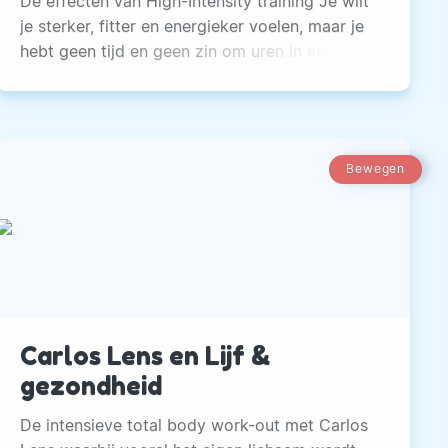
De effecten van High-Intensity training Je wilt
je sterker, fitter en energieker voelen, maar je
hebt geen tijd en geen zin om uren in een
sportschool door te brengen. Ideaal gezien
zou het ook niet nodig moeten zijn om
conditietraining te doen.
Bewegen
Carlos Lens en Lijf &
gezondheid
De intensieve total body work-out met Carlos