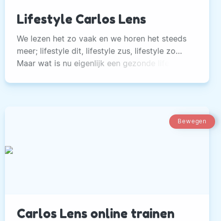
Lifestyle Carlos Lens
We lezen het zo vaak en we horen het steeds
meer; lifestyle dit, lifestyle zus, lifestyle zo…
Maar wat is nu eigenlijk een gezonde lifestyle?
Dit is voor iedereen anders. Zoals ik het
omschrijf is het een gebied waarin je lekker
leeft, waarin je je fit en gezond voelt.
Bewegen
Carlos Lens online trainen