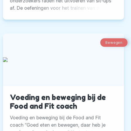
onderzoekers raden het uitvoeren van sit-ups
af. De oefeningen voor het trainen van de
buikspieren zou in veel gevallen rugblessures
veroorzaken.
Bewegen
Voeding en beweging bij de
Food and Fit coach
Voeding en beweging bij de Food and Fit
coach “Goed eten en bewegen, daar heb je