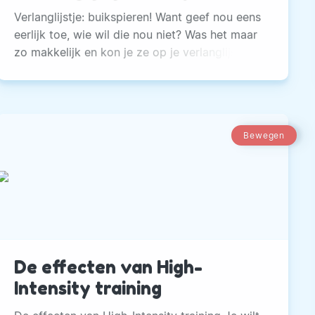
Verlanglijstje: buikspieren! Want geef nou eens
eerlijk toe, wie wil die nou niet? Was het maar
zo makkelijk en kon je ze op je verlanglijstje
voor Sinterklaas of Kerst zetten. In
werkelijkheid gaan hier bloed, zweet en tranen
aan vooraf.
Bewegen
De effecten van High-
Intensity training