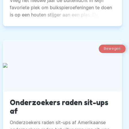
Vlieg het nieuwe jaar de buitenlucht in Mijn
favoriete plek om buikspieroefeningen te doen
is op een houten stijger aan een plas. De
rietpluimen wuiven, het kabbelende water
spiegelt.
Bewegen
Onderzoekers raden sit-ups
af
Onderzoekers raden sit-ups af Amerikaanse