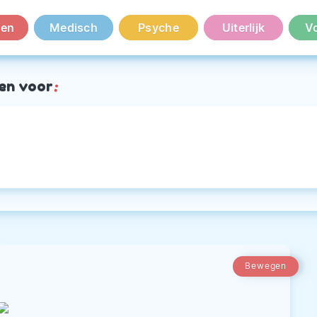
en
Medisch
Psyche
Uiterlijk
V
en voor
:
Bewegen