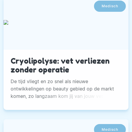
Medisch
Cryolipolyse: vet verliezen
zonder operatie
De tijd vliegt en zo snel als nieuwe
ontwikkelingen op beauty gebied op de markt
komen, zo langzaam kom jij van jouw vet(jes)
af. Krijg jij het met sporten of diëten ook niet
voor elkaar? Dan heeft plastisch chirurg Joost
Staudt het allerbeste nieuws: hij vertelt je alles
over cryolipolyse, het alternatief voor liposuctie.
Medisch