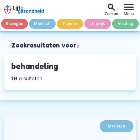
search
Zoeken
Menu
Bewegen
Medisch
Psyche
Uiterlijk
Voeding
Zoekresultaten voor
:
behandeling
19
resultaten
Medisch