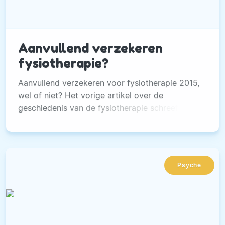
Aanvullend verzekeren
fysiotherapie?
Aanvullend verzekeren voor fysiotherapie 2015,
wel of niet? Het vorige artikel over de
geschiedenis van de fysiotherapie schreef ik
nog voordat de strijd tussen de
zorgverzekeraars om nieuwe klanten binnen te
hengelen losgebarsten was. Ik was van plan om
het volledige fysiotherapeutische proces van
Psyche
intake tot ontslag uiteen te zetten, maar ik stel
dit maar even uit tot na de oliebollen.