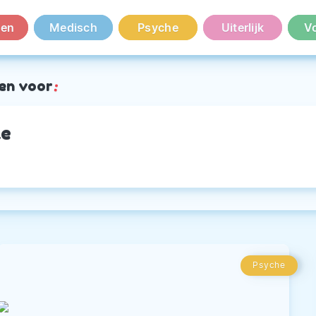
en
Medisch
Psyche
Uiterlijk
V
en voor
:
ke
Psyche