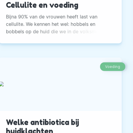
Cellulite en voeding
Bijna 90% van de vrouwen heeft last van
cellulite. We kennen het wel: hobbels en
bobbels op de huid die we in de volksmond
“sinaasappelhuid” of “cellulitis” noemen.
Voeding
Welke antibiotica bij
huidklachten