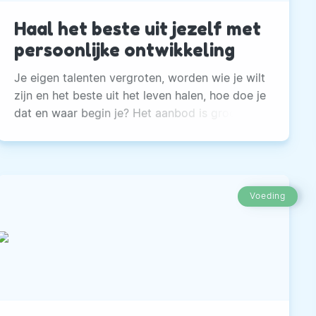
Haal het beste uit jezelf met
persoonlijke ontwikkeling
Je eigen talenten vergroten, worden wie je wilt
zijn en het beste uit het leven halen, hoe doe je
dat en waar begin je? Het aanbod is groot:
trainingen, coaches, boeken en seminars, er is
veel te vinden als je persoonlijke ontwikkeling
bij Google intikt. We stoppen vaak met zoeken
naar wat bij ons past omdat wij al moe worden
Voeding
van de gedachte dat we er veel voor moeten
doen en niet weten welk levensgebied wij
willen ontwikkelen.