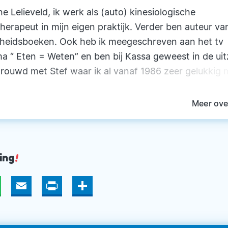
ne Lelieveld, ik werk als (auto) kinesiologische
herapeut in mijn eigen praktijk. Verder ben auteur va
heidsboeken. Ook heb ik meegeschreven aan het tv
 “ Eten = Weten” en ben bij Kassa geweest in de uit
trouwd met Stef waar ik al vanaf 1986 zeer gelukkig 
 twee kinderen, Stephanie (1997) en Jasper (2001). 
zuid Limburg (Sittard) aan de rand van een prachtig
Meer over
ied waar je me dagelijks met onze teckel Fleurtje kun
aktijk behandel ik mensen met allerlei klachten die
etalenteerd zijn. Verder geef ik lezingen en presenta
ing
!
rdere plekken columniste. www.persoonlijke-voeding
hatsApp
Email
Print
Deel