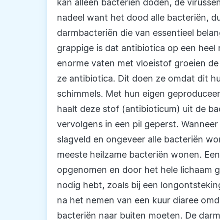
kan alleen bacteriën doden, de virussen 
nadeel want het dood alle bacteriën, d
darmbacteriën die van essentieel belan
grappige is dat antibiotica op een hee
enorme vaten met vloeistof groeien de
ze antibiotica. Dit doen ze omdat dit h
schimmels. Met hun eigen geproduceerde
haalt deze stof (antibioticum) uit de 
vervolgens in een pil geperst. Wanneer 
slagveld en ongeveer alle bacteriën w
meeste heilzame bacteriën wonen. Een 
opgenomen en door het hele lichaam geb
nodig hebt, zoals bij een longontstekin
na het nemen van een kuur diaree omda
bacteriën naar buiten moeten. De darm