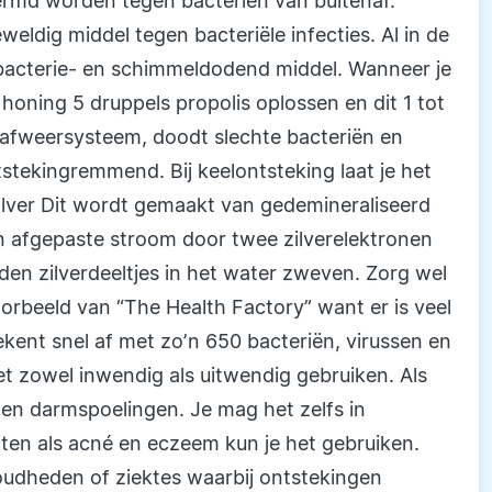
rmd worden tegen bacteriën van buitenaf.
weldig middel tegen bacteriële infecties. Al in de
 bacterie- en schimmeldodend middel. Wanneer je
l honing 5 druppels propolis oplossen en dit 1 tot
e afweersysteem, doodt slechte bacteriën en
tstekingremmend. Bij keelontsteking laat je het
 zilver Dit wordt gemaakt van gedemineraliseerd
 afgepaste stroom door twee zilverelektronen
den zilverdeeltjes in het water zweven. Zorg wel
oorbeeld van “The Health Factory” want er is veel
ekent snel af met zo’n 650 bacteriën, virussen en
et zowel inwendig als uitwendig gebruiken. Als
e en darmspoelingen. Je mag het zelfs in
hten als acné en eczeem kun je het gebruiken.
rkoudheden of ziektes waarbij ontstekingen