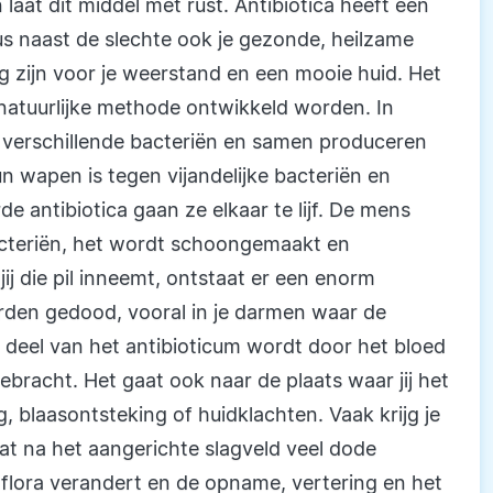
laat dit middel met rust. Antibiotica heeft een
us naast de slechte ook je gezonde, heilzame
g zijn voor je weerstand en een mooie huid. Het
l natuurlijke methode ontwikkeld worden. In
 verschillende bacteriën en samen produceren
un wapen is tegen vijandelijke bacteriën en
 antibiotica gaan ze elkaar te lijf. De mens
bacteriën, het wordt schoongemaakt en
jij die pil inneemt, ontstaat er een enorm
orden gedood, vooral in je darmen waar de
deel van het antibioticum wordt door het bloed
racht. Het gaat ook naar de plaats waar jij het
g, blaasontsteking of huidklachten. Vaak krijg je
t na het aangerichte slagveld veel dode
flora verandert en de opname, vertering en het