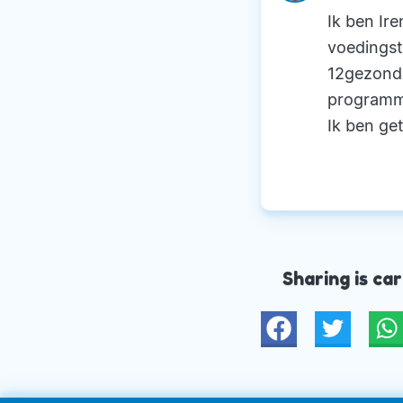
Ik ben Ire
voedingst
12gezond
programma
Ik ben ge
We hebben
wonen in 
natuurgeb
In mijn pr
voedingsg
Sharing is car
ik op mee
Twitter
W