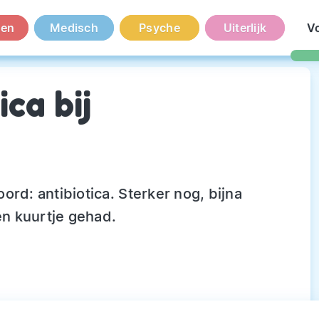
en
Medisch
Psyche
Uiterlijk
V
ca bij
rd: antibiotica. Sterker nog, bijna
en kuurtje gehad.