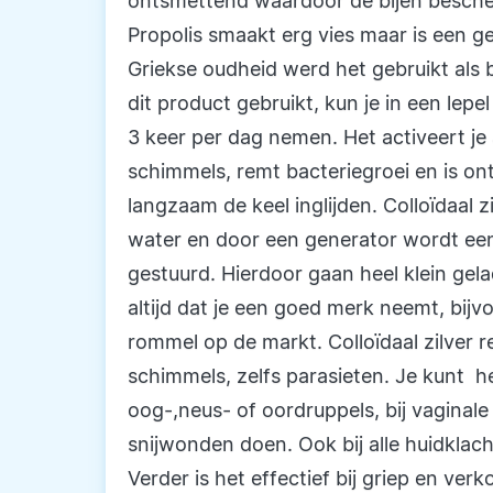
ontsmettend waardoor de bijen besche
Propolis smaakt erg vies maar is een ge
Griekse oudheid werd het gebruikt als
dit product gebruikt, kun je in een lepe
3 keer per dag nemen. Het activeert j
schimmels, remt bacteriegroei en is on
langzaam de keel inglijden. Colloïdaal
water en door een generator wordt een
gestuurd. Hierdoor gaan heel klein gela
altijd dat je een goed merk neemt, bijv
rommel op de markt. Colloïdaal zilver r
schimmels, zelfs parasieten. Je kunt h
oog-,neus- of oordruppels, bij vaginal
snijwonden doen. Ook bij alle huidklac
Verder is het effectief bij griep en ve