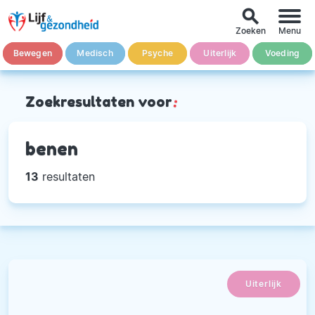
search
Zoeken
Menu
Bewegen
Medisch
Psyche
Uiterlijk
Voeding
Zoekresultaten voor
:
benen
13
resultaten
Uiterlijk