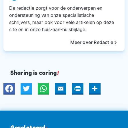
De redactie zorgt voor de onderwerpen en
ondersteuning van onze specialistische
schrijvers, maar ook voor vele artikelen op deze
site en in onze huis-aan-huisbijlage.
keyboard_arrow_right
Meer over Redactie
Sharing is caring
!
Twitter
WhatsApp
Email
Print
Deel
Gerelateerd
: