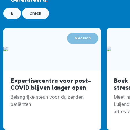
E
Check
Medisch
Expertisecentra voor post-
Boek t
COVID blijven langer open
stres
Belangrijke steun voor duizenden
Meet nu
patiënten
Luijend
adres 
gebied 
ambitie