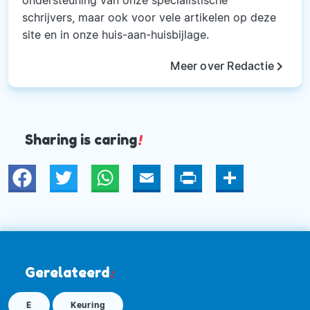
ondersteuning van onze specialistische
schrijvers, maar ook voor vele artikelen op deze
site en in onze huis-aan-huisbijlage.
keyboard_arrow_right
Meer over Redactie
Sharing is caring
!
Twitter
WhatsApp
Email
Print
Deel
Gerelateerd
:
E
Keuring