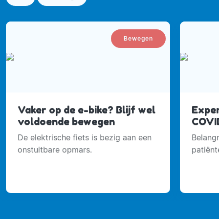
Bewegen
Vaker op de e-bike? Blijf wel
Exper
voldoende bewegen
COVID
De elektrische fiets is bezig aan een
Belangr
onstuitbare opmars.
patiënt