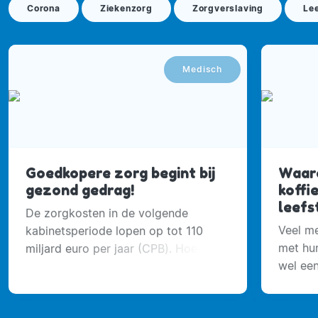
Corona
Ziekenzorg
Zorgverslaving
Lee
Medisch
Goedkopere zorg begint bij
Waaro
gezond gedrag!
koffi
leefst
De zorgkosten in de volgende
Veel me
kabinetsperiode lopen op tot 110
met hu
miljard euro per jaar (CPB). Hoe
wel een
zorgkosten onze welvaart
koffie 
bedreigen. Wat moeten we doen?