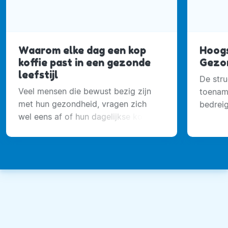
Waarom elke dag een kop
Hoogs
koffie past in een gezonde
Gezo
leefstijl
De stru
Veel mensen die bewust bezig zijn
toenam
met hun gezondheid, vragen zich
bedreig
wel eens af of hun dagelijkse kopje
van de 
koffie daar wel bij past.
voor d