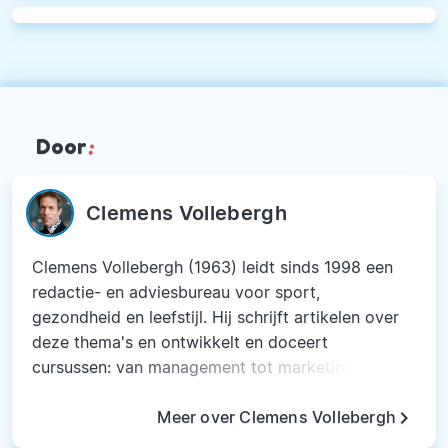
Door
:
Clemens Vollebergh
Clemens Vollebergh (1963) leidt sinds 1998 een
redactie- en adviesbureau voor sport,
gezondheid en leefstijl. Hij schrijft artikelen over
deze thema's en ontwikkelt en doceert
cursussen: van management tot marketing, van
trainingsleer tot medische aspecten, maar ook
keyboard_arrow_right
sportpsychologie en Gezonde leefstijl. Na het
Meer over Clemens Vollebergh
voltooien van de lerarenopleiding in de vakken