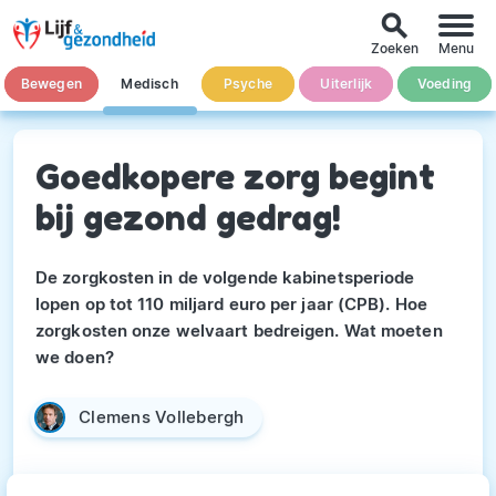
search
Zoeken
Menu
Bewegen
Medisch
Psyche
Uiterlijk
Voeding
Goedkopere zorg begint
bij gezond gedrag!
De zorgkosten in de volgende kabinetsperiode
lopen op tot 110 miljard euro per jaar (CPB). Hoe
zorgkosten onze welvaart bedreigen. Wat moeten
we doen?
Clemens Vollebergh