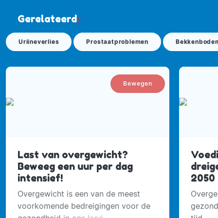
Gerelateerd
:
Uriineverlies
Prostaatproblemen
Bekkenbode
Bewegen
Last van overgewicht?
Voedi
Beweeg een uur per dag
dreig
intensief!
2050
Overgewicht is een van de meest
Overgew
voorkomende bedreigingen voor de
gezond