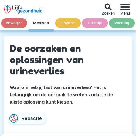
search
Zoeken
Menu
Bewegen
Medisch
Psyche
Uiterlijk
Voeding
De oorzaken en
oplossingen van
urineverlies
Waarom heb jij last van urineverlies? Het is
belangrijk om de oorzaak te weten zodat je de
juiste oplossing kunt kiezen.
Redactie