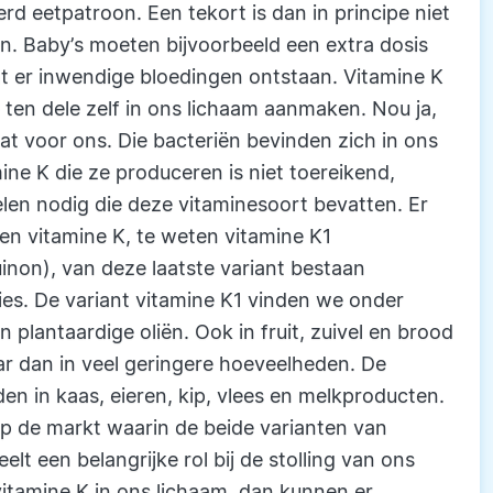
d eetpatroon. Een tekort is dan in principe niet
en. Baby’s moeten bijvoorbeeld een extra dosis
t er inwendige bloedingen ontstaan. Vitamine K
e ten dele zelf in ons lichaam aanmaken. Nou ja,
at voor ons. Die bacteriën bevinden zich in ons
ine K die ze produceren is niet toereikend,
n nodig die deze vitaminesoort bevatten. Er
ten vitamine K, te weten vitamine K1
non), van deze laatste variant bestaan
ies. De variant vitamine K1 vinden we onder
 plantaardige oliën. Ook in fruit, zuivel en brood
r dan in veel geringere hoeveelheden. De
den in kaas, eieren, kip, vlees en melkproducten.
p de markt waarin de beide varianten van
elt een belangrijke rol bij de stolling van ons
itamine K in ons lichaam, dan kunnen er