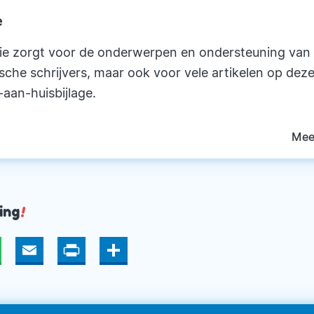
e
ie zorgt voor de onderwerpen en ondersteuning van
ische schrijvers, maar ook voor vele artikelen op deze
-aan-huisbijlage.
Mee
ing
!
hatsApp
Email
Print
Deel