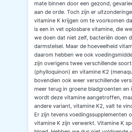
mate binnen door een gezond, gevarieer
aan de orde. Toch zijn er uitzondering
vitamine K krijgen om te voorkomen da
is een in vet oplosbare vitamine, die w
we doen dat niet zelf, bacteriën doen d
darmstelsel. Maar de hoeveelheid vitam
daarom hebben we ook voedingsmiddele
zijn overigens twee verschillende soor
(phylloquinon) en vitamine K2 (menaqui
bovendien ook weer verschillende vers
meer terug in groene bladgroenten en in
wordt deze vitamine aangetroffen, maa
andere variant, vitamine K2, valt te vin
Er zijn tevens voedingssupplementen o
vitamine K zijn verwerkt. Vitamine K spe
bloed. Hebben we dus niet voldoende v