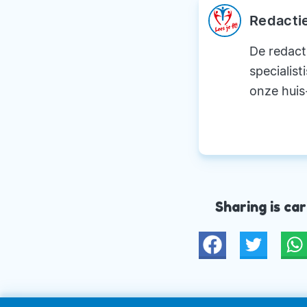
Redacti
De redact
specialist
onze huis
Sharing is car
Twitter
W