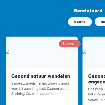
Gerelateerd
:
Gezond
Na
Bewegen
Gezond natuur wandelen
Gezond
ongezo
Samen wandelen in het groen is goed
voor lichaam én geest. Daarom biedt
Ons brein 
Stichting Gezond Natuur Wandelen
beloning e
elke week op vaste tijden en plekken
omgeving o
wandelingen aan in de natuur of het
om meer te