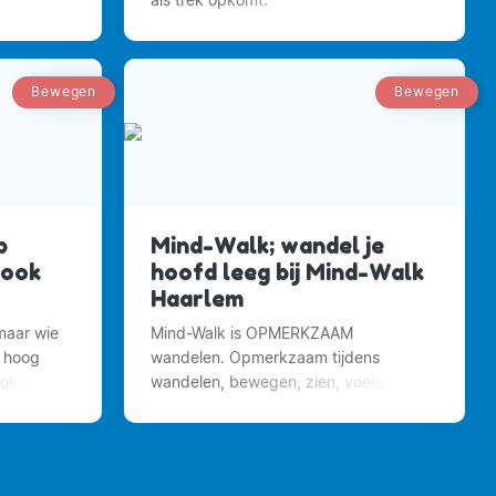
Bewegen
Bewegen
p
Mind-Walk; wandel je
 ook
hoofd leeg bij Mind-Walk
Haarlem
 maar wie
Mind-Walk is OPMERKZAAM
p hoog
wandelen. Opmerkzaam tijdens
ook extra
wandelen, bewegen, zien, voelen,
ruiken, horen, en proeven, in relatie tot
de natuur, anderen en jezelf.