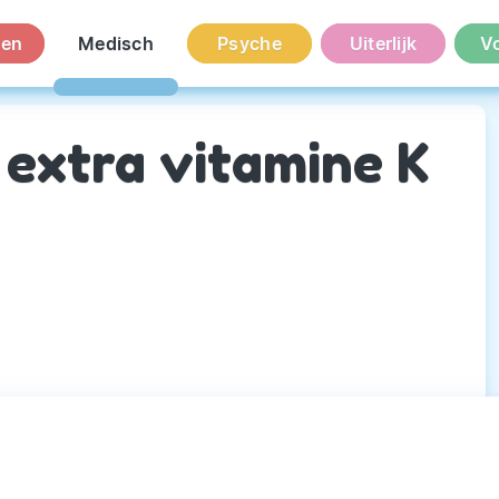
en
Medisch
Psyche
Uiterlijk
V
 extra vitamine K