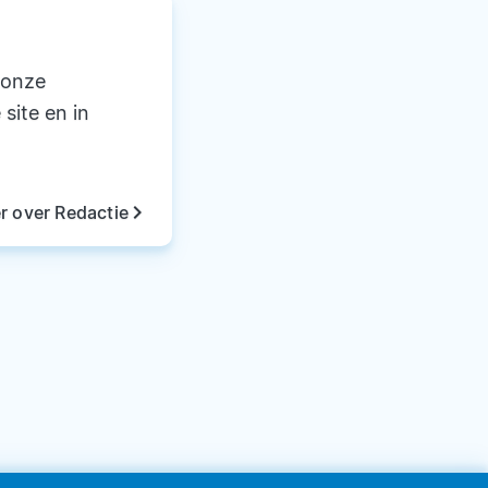
 onze
 site en in
keyboard_arrow_right
r over Redactie