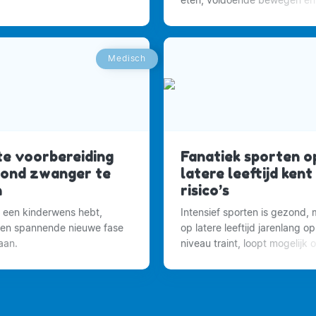
voldoende rust nemen.
Medisch
te voorbereiding
Fanatiek sporten o
ond zwanger te
latere leeftijd kent
n
risico’s
 een kinderwens hebt,
Intensief sporten is gezond,
een spannende nieuwe fase
op latere leeftijd jarenlang o
 aan.
niveau traint, loopt mogelijk 
risico.