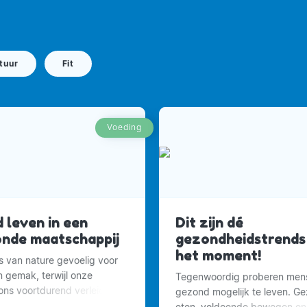
tuur
Fit
Voeding
 leven in een
Dit zijn dé
nde maatschappij
gezondheidstrends
het moment!
is van nature gevoelig voor
n gemak, terwijl onze
Tegenwoordig proberen men
ns voortdurend verleidt
gezond mogelijk te leven. G
 eten.
eten, voldoende bewegen en