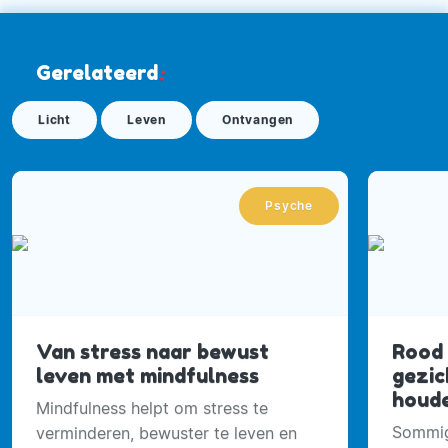
Gerelateerd
:
Licht
Leven
Ontvangen
Psyche
Van stress naar bewust
Rood 
leven met mindfulness
gezic
houd
Mindfulness helpt om stress te
Sommig
verminderen, bewuster te leven en