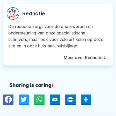
Redactie
De redactie zorgt voor de onderwerpen en
ondersteuning van onze specialistische
schrijvers, maar ook voor vele artikelen op deze
site en in onze huis-aan-huisbijlage.
keyboard_arrow_right
Meer over Redactie
Sharing is caring
!
Twitter
WhatsApp
Email
Print
Deel