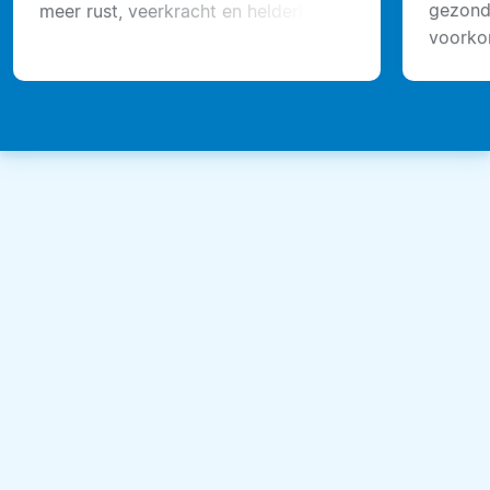
gezond
meer rust, veerkracht en helderheid
voorkom
te vinden in het dagelijks leven.
haast n
werkeli