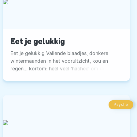
Eet je gelukkig
Eet je gelukkig Vallende blaadjes, donkere
wintermaanden in het vooruitzicht, kou en
regen… kortom: heel veel ‘hachee’ om de
woorden van Jochem Meijer te gebruiken. Al
deze hachee, oftewel de negatieve prikkels,
kan ervoor zorgen dat je sneller grijpt naar een
stuk chocolade of dat je je tegoed doet aan
Psyche
pepernoten, banketstaven, oliebollen en
appelflappen.