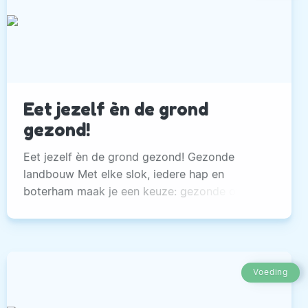
Eet jezelf èn de grond
gezond!
Eet jezelf èn de grond gezond! Gezonde
landbouw Met elke slok, iedere hap en
boterham maak je een keuze: gezonde of
ongezonde voeding. Dit geldt zowel voor
jezelf als voor de bodem, want alles wat we
eten komt ergens uit de landbouw vandaan.
Voeding