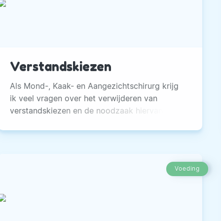
Verstandskiezen
Als Mond-, Kaak- en Aangezichtschirurg krijg
ik veel vragen over het verwijderen van
verstandskiezen en de noodzaak hiervan. A
priori geldt namelijk niet dat alle
verstandskiezen verwijderd moeten worden,
alhoewel in praktijk blijkt dat dit in de meeste
gevallen wel geadviseerd wordt.
Voeding