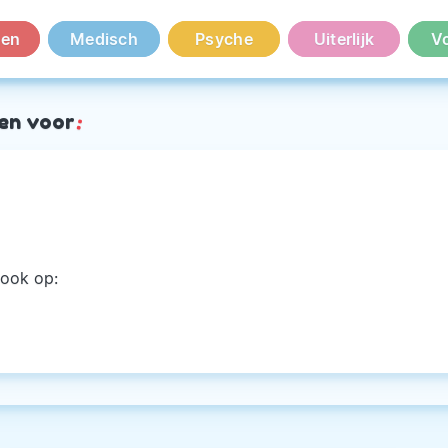
en
Medisch
Psyche
Uiterlijk
V
en voor
:
ook op: