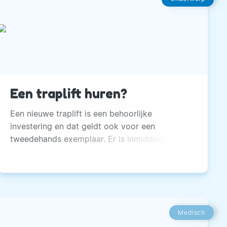
Een traplift huren?
Een nieuwe traplift is een behoorlijke
investering en dat geldt ook voor een
tweedehands exemplaar. Er is inmiddels ook
een andere optie: een traplift huren!
Medisch