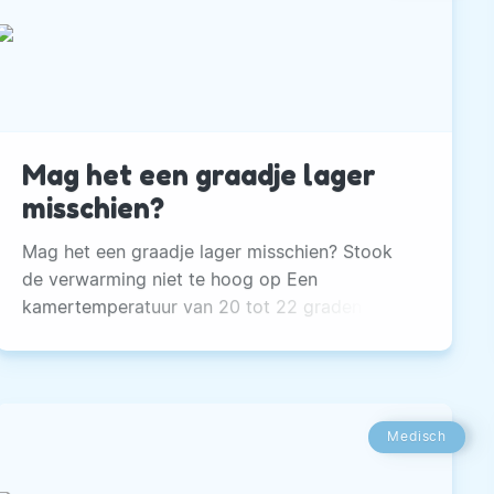
Mag het een graadje lager
misschien?
Mag het een graadje lager misschien? Stook
de verwarming niet te hoog op Een
kamertemperatuur van 20 tot 22 graden
Celsius vinden we heel gewoon. De centrale
verwarming zorgt er, in combinatie met de
thermostaat, voor dat we het binnenshuis
nooit koud hebben.
Medisch