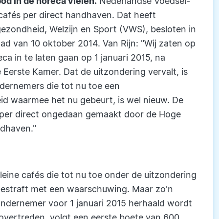
od in de horeca vielen.
Nederlandse Voedsel-
cafés per direct handhaven. Dat heeft
sgezondheid, Welzijn en Sport (VWS), besloten in
ad van 10 oktober 2014. Van Rijn: "Wij zaten op
a in te laten gaan op 1 januari 2015, na
 Eerste Kamer. Dat de uitzondering vervalt, is
dernemers die tot nu toe een
id waarmee het nu gebeurt, is wel nieuw. De
t per direct ongedaan gemaakt door de Hoge
ndhaven."
eine cafés die tot nu toe onder de uitzondering
 bestraft met een waarschuwing. Maar zo'n
ondernemer voor 1 januari 2015 herhaald wordt
overtreden, volgt een eerste boete van 600