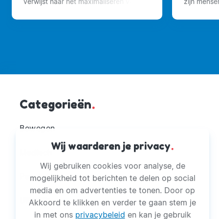
verwijst naar het maximaliseren van je
zijn mense
uiterlijk met als doel aantrekkelijker te
nemen, kn
worden.
invloed uit
Categorieën
.
Bewegen
Wij waarderen je privacy
.
Medisch
Wij gebruiken cookies voor analyse, de
Psyche
mogelijkheid tot berichten te delen op social
media en om advertenties te tonen. Door op
Uiterlijk
Akkoord te klikken en verder te gaan stem je
in met ons
privacybeleid
en kan je gebruik