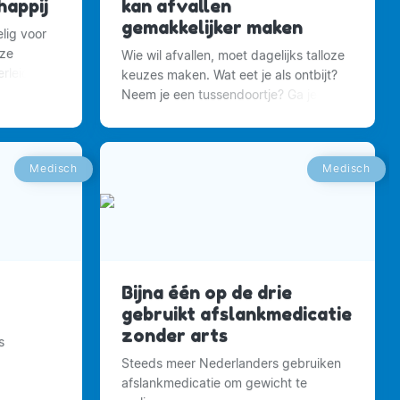
appij
kan afvallen
gemakkelijker maken
lig voor
nze
Wie wil afvallen, moet dagelijks talloze
rleidt
keuzes maken. Wat eet je als ontbijt?
Neem je een tussendoortje? Ga je uit
eten of kook je thuis?
Medisch
Medisch
Bijna één op de drie
gebruikt afslankmedicatie
zonder arts
s
Steeds meer Nederlanders gebruiken
afslankmedicatie om gewicht te