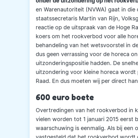
onder de uitzondering op het rookverb
en Warenautoriteit (NVWA) gaat in die 
staatssecretaris Martin van Rijn, Volk
reactie op de uitspraak van de Hoge Ra
koers om het rookverbod voor alle horec
behandeling van het wetsvoorstel in de
dus geen verrassing voor de horeca on
uitzonderingspositie hadden. De snelhe
uitzondering voor kleine horeca word
Raad. En dus moeten wij per direct ha
600 euro boete
Overtredingen van het rookverbod in kl
vielen worden tot 1 januari 2015 eerst
waarschuwing is eenmalig. Als bij een 
vastgesteld dat het rookverbod wordt 