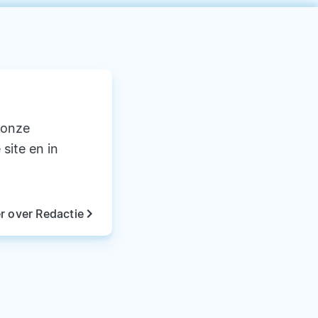
 onze
 site en in
keyboard_arrow_right
r over Redactie