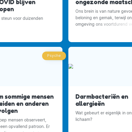
OVID blijven
ongezonde maatsch
 open
Ons brein is van nature gevoe
beloning en gemak, terwijl o
e steun voor duizenden
omgeving ons voortdurend ve
om meer te eten.
Psyche
m sommige mensen
Darmbacteriën en
leiden en anderen
allergieën
volgen
Wat gebeurt er eigenlijk in on
lichaam?
oep mensen observeert,
l een opvallend patroon. Er