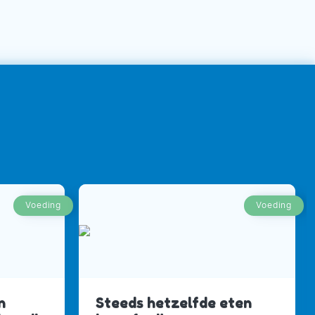
Voeding
Voeding
n
Steeds hetzelfde eten