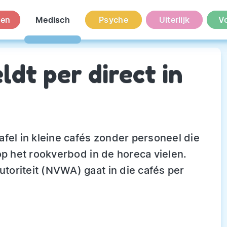
en
Medisch
Psyche
Uiterlijk
V
dt per direct in
fel in kleine cafés zonder personeel die
op het rookverbod in de horeca vielen.
oriteit (NVWA) gaat in die cafés per