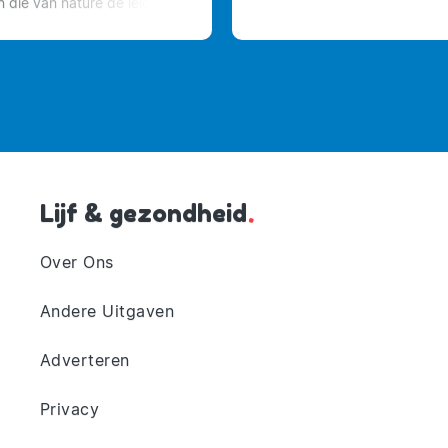
n die van nature de leiding
open doorhakken en
oefenen.
Lijf & gezondheid
.
Over Ons
Andere Uitgaven
Adverteren
Privacy