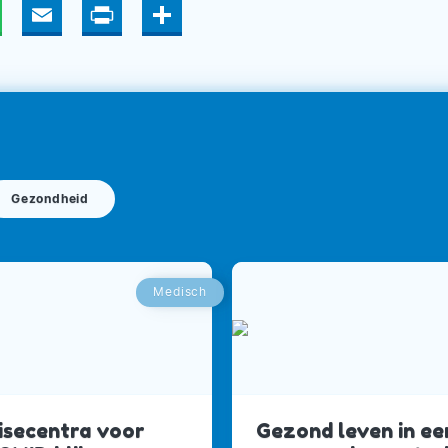
hatsApp
Email
Print
Deel
Gezondheid
Medisch
isecentra voor
Gezond leven in ee