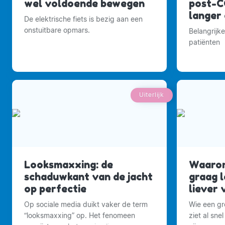
wel voldoende bewegen
post-C
langer
De elektrische fiets is bezig aan een
onstuitbare opmars.
Belangrijk
patiënten
Uiterlijk
Looksmaxxing: de
Waaro
schaduwkant van de jacht
graag 
op perfectie
liever 
Op sociale media duikt vaker de term
Wie een gr
“looksmaxxing” op. Het fenomeen
ziet al sne