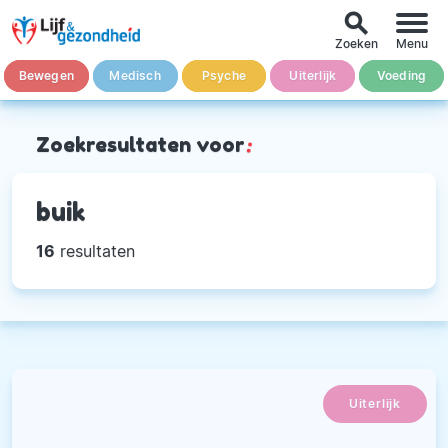
search
Zoeken
Menu
Bewegen
Medisch
Psyche
Uiterlijk
Voeding
Zoekresultaten voor
:
buik
16
resultaten
Uiterlijk