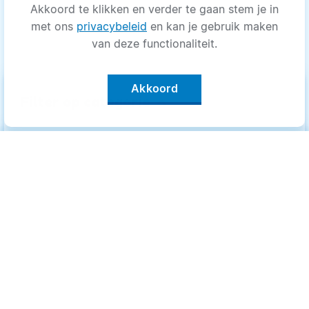
Akkoord te klikken en verder te gaan stem je in
met ons
privacybeleid
en kan je gebruik maken
van deze functionaliteit.
Akkoord
keyboard_arrow_up
Filter op categorie
Alle categorieën
Categorieën
.
Bewegen
Bewegen
Medisch
Medisch
Psyche
Psyche
Uiterlijk
Uiterlijk