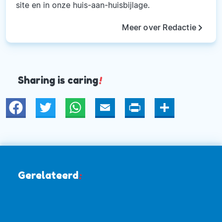
site en in onze huis-aan-huisbijlage.
keyboard_arrow_right
Meer over Redactie
Sharing is caring
!
Twitter
WhatsApp
Email
Print
Deel
Gerelateerd
: