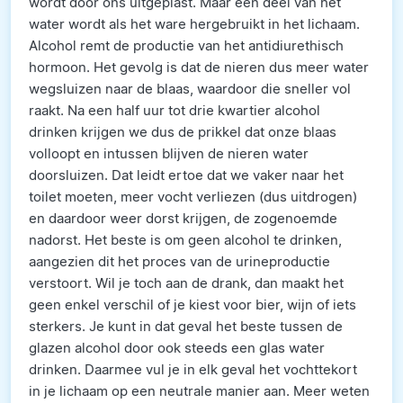
wordt door ons uitgeplast. Maar een deel van het
water wordt als het ware hergebruikt in het lichaam.
Alcohol remt de productie van het antidiurethisch
hormoon. Het gevolg is dat de nieren dus meer water
wegsluizen naar de blaas, waardoor die sneller vol
raakt. Na een half uur tot drie kwartier alcohol
drinken krijgen we dus de prikkel dat onze blaas
volloopt en intussen blijven de nieren water
doorsluizen. Dat leidt ertoe dat we vaker naar het
toilet moeten, meer vocht verliezen (dus uitdrogen)
en daardoor weer dorst krijgen, de zogenoemde
nadorst. Het beste is om geen alcohol te drinken,
aangezien dit het proces van de urineproductie
verstoort. Wil je toch aan de drank, dan maakt het
geen enkel verschil of je kiest voor bier, wijn of iets
sterkers. Je kunt in dat geval het beste tussen de
glazen alcohol door ook steeds een glas water
drinken. Daarmee vul je in elk geval het vochttekort
in je lichaam op een neutrale manier aan. Meer weten