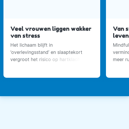
Veel vrouwen liggen wakker
Van s
van stress
leven
Het lichaam blijft in
Mindful
‘overlevingsstand’ en slaaptekort
vermind
vergroot het risico op hartklachten
meer ru
en mentale problemen
te vind