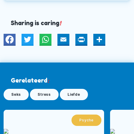
Sharing is caring
!
Twitter
WhatsApp
Email
Print
Deel
Gerelateerd
:
Seks
Stress
Liefde
Psyche