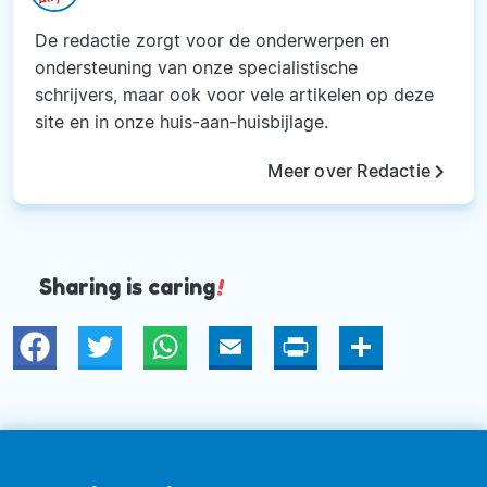
De redactie zorgt voor de onderwerpen en
ondersteuning van onze specialistische
schrijvers, maar ook voor vele artikelen op deze
site en in onze huis-aan-huisbijlage.
keyboard_arrow_right
Meer over Redactie
Sharing is caring
!
Twitter
WhatsApp
Email
Print
Deel