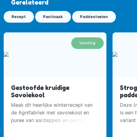
Gerelateerd
:
Recept
Pastinaak
Paddestoelen
Voeding
Gestoofde kruidige
Strog
Savoiekool
padd
Maak dit heerlijke winterrecept van
Deze (n
de Agnifabriek met savoiekool en
is een 
puree van aardappels en pastinaak.
variant
Staat b