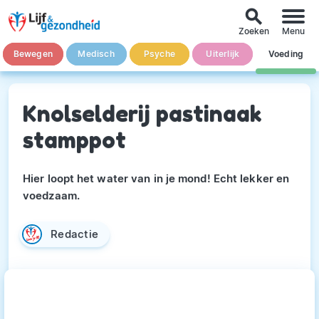
search
Zoeken
Menu
Bewegen
Medisch
Psyche
Uiterlijk
Voeding
Knolselderij pastinaak
stamppot
Hier loopt het water van in je mond! Echt lekker en
voedzaam.
Redactie