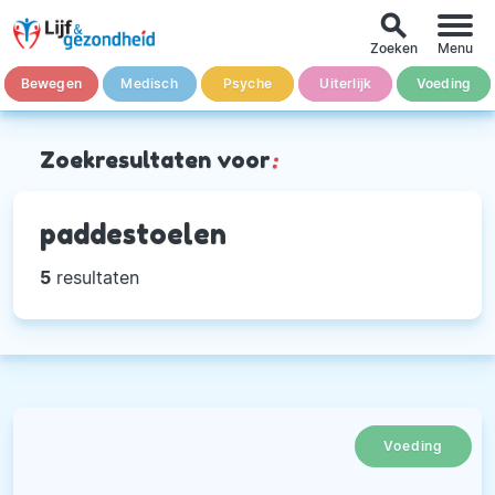
search
Zoeken
Menu
Bewegen
Medisch
Psyche
Uiterlijk
Voeding
Zoekresultaten voor
:
paddestoelen
5
resultaten
Voeding