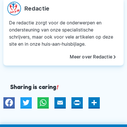
Redactie
De redactie zorgt voor de onderwerpen en
ondersteuning van onze specialistische
schrijvers, maar ook voor vele artikelen op deze
site en in onze huis-aan-huisbijlage.
keyboard_arrow_right
Meer over Redactie
Sharing is caring
!
Twitter
WhatsApp
Email
Print
Deel