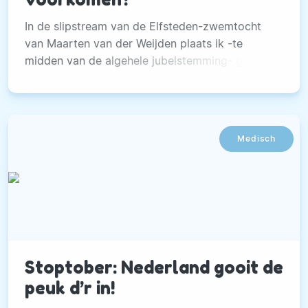
In de slipstream van de Elfsteden-zwemtocht
van Maarten van der Weijden plaats ik -te
midden van de algehele jubelstemming- graag
een paar kanttekeningen. Dit soort
mediagenieke inzamelingsacties met veel
support onder een groot deel van de
Nederlandse bevolking, berust op de bijna
Medisch
religieuze overtuiging dat genezen beter is dan
voorkomen.
Stoptober: Nederland gooit de
peuk d’r in!