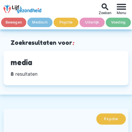
search
Zoeken
Menu
Bewegen
Medisch
Psyche
Uiterlijk
Voeding
Zoekresultaten voor
:
media
8
resultaten
Psyche