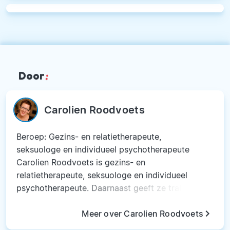
Door
:
Carolien Roodvoets
Beroep: Gezins- en relatietherapeute,
seksuologe en individueel psychotherapeute
Carolien Roodvoets is gezins- en
relatietherapeute, seksuologe en individueel
psychotherapeute. Daarnaast geeft ze trainingen
en lezingen over uiteenlopende onderwerpen. Ze
keyboard_arrow_right
werkt als vrijgevestigde therapeut in Deventer
Meer over Carolien Roodvoets
en is auteur van zes vakgerelateerde boeken.