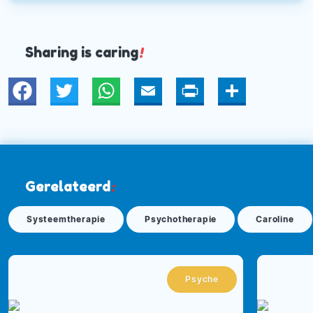
Meer informatie op haar website:
http://www.carolienroodvoets.nl
Sharing is caring
!
Twitter
WhatsApp
Email
Print
Deel
Gerelateerd
:
Systeemtherapie
Psychotherapie
Caroline
Psyche