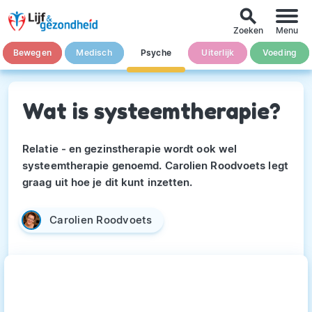
search
Zoeken
Menu
Bewegen
Medisch
Psyche
Uiterlijk
Voeding
Wat is systeemtherapie?
Relatie - en gezinstherapie wordt ook wel
systeemtherapie genoemd. Carolien Roodvoets legt
graag uit hoe je dit kunt inzetten.
Carolien Roodvoets