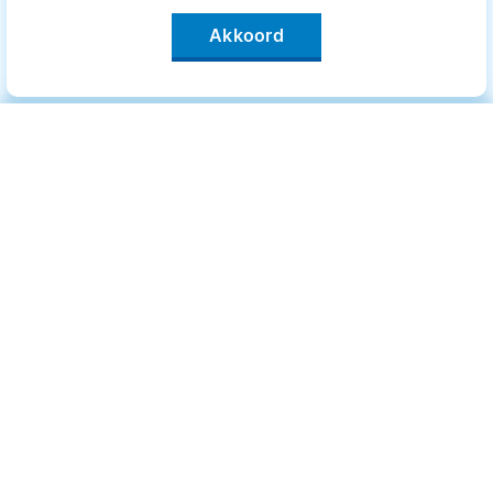
Akkoord
Categorieën
.
Bewegen
Medisch
Psyche
Uiterlijk
Voeding