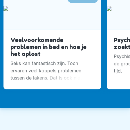
Veelvoorkomende
Psych
problemen in bed en hoe je
zoekt
het oplost
Psychi
Seks kan fantastisch zijn. Toch
de gro
ervaren veel koppels problemen
tijd.
tussen de lakens. Dat is ook niets
om je voor te schamen.