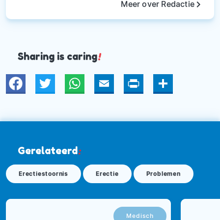
keyboard_arrow_right
Meer over Redactie
Sharing is caring
!
Twitter
WhatsApp
Email
Print
Deel
Gerelateerd
:
Erectiestoornis
Erectie
Problemen
Medisch