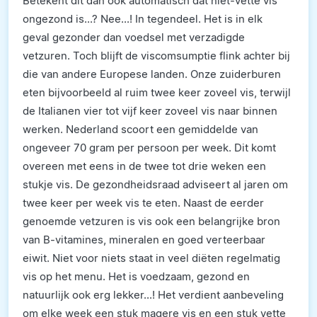
Betekent dit dan ook automatisch dat niet-vette vis
ongezond is...? Nee...! In tegendeel. Het is in elk
geval gezonder dan voedsel met verzadigde
vetzuren. Toch blijft de viscomsumptie flink achter bij
die van andere Europese landen. Onze zuiderburen
eten bijvoorbeeld al ruim twee keer zoveel vis, terwijl
de Italianen vier tot vijf keer zoveel vis naar binnen
werken. Nederland scoort een gemiddelde van
ongeveer 70 gram per persoon per week. Dit komt
overeen met eens in de twee tot drie weken een
stukje vis. De gezondheidsraad adviseert al jaren om
twee keer per week vis te eten. Naast de eerder
genoemde vetzuren is vis ook een belangrijke bron
van B-vitamines, mineralen en goed verteerbaar
eiwit. Niet voor niets staat in veel diëten regelmatig
vis op het menu. Het is voedzaam, gezond en
natuurlijk ook erg lekker...! Het verdient aanbeveling
om elke week een stuk magere vis en een stuk vette