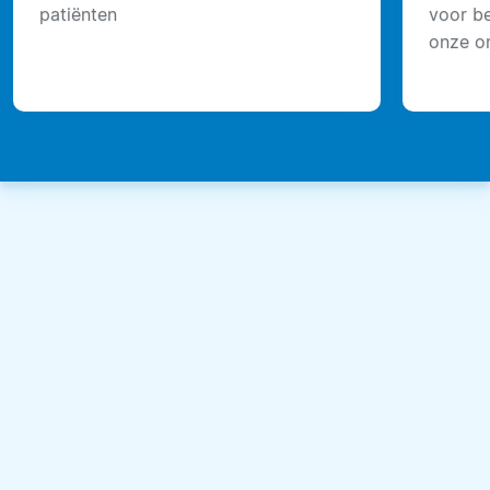
patiënten
voor be
onze o
verleid