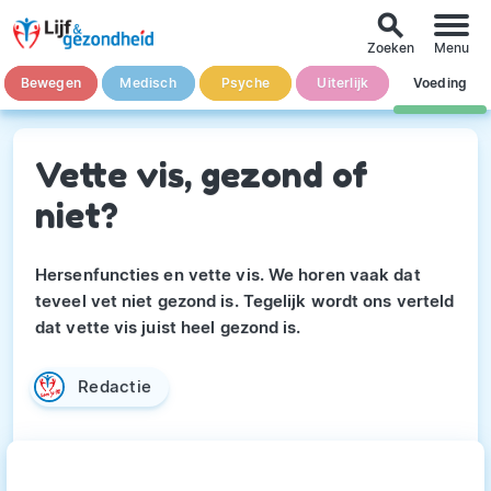
search
Zoeken
Menu
Bewegen
Medisch
Psyche
Uiterlijk
Voeding
Vette vis, gezond of
niet?
Hersenfuncties en vette vis. We horen vaak dat
teveel vet niet gezond is. Tegelijk wordt ons verteld
dat vette vis juist heel gezond is.
Redactie