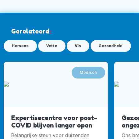
Gerelateerd
:
Hersens
Vette
Vis
Gezondheid
Medisch
Expertisecentra voor post-
Gezon
COVID blijven langer open
ongez
Belangrijke steun voor duizenden
Ons bre