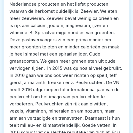
Nederlandse producten en het liefst producten
waarvan de herkomst duidelijk is. Zeewier. We eten
meer zeewieren. Zeewier bevat weinig calorieën en
is rijk aan calcium, jodium, magnesium, ijzer en
vitamine-B. Spiraalvormige noodles van groenten.
Deze pastavervangers zijn een prima manier om
meer groenten te eten en minder calorieën en maak
je heel simpel met een spiraalsnijder. Oude
graansoorten. We gaan meer granen eten uit oude
vervlogen tijden. In 2015 was quinoa al veel gebruikt.
In 2016 gaan we ons ook weer richten op spelt, teff,
gierst, armaranth, freekeh enz. Peulvruchten. De VN
heeft 2016 uitgeroepen tot internationaal jaar van de
peulvrucht om het imago van peulvruchten te
verbeteren. Peulvruchten zijn rijk aan eiwitten,
vezels, vitaminen, mineralen en aminozuren, maar
arm aan verzadigde en transvetten. Daarnaast is hun
teelt milieu- en klimaatvriendelijk. Goede vetten. In
2016 schudt vet de slechte reputatie van zich af. Er is