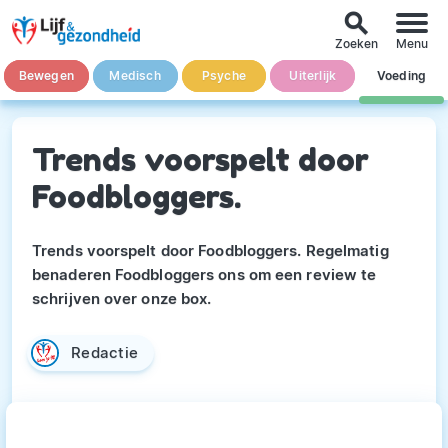
search
Zoeken
Menu
Bewegen
Medisch
Psyche
Uiterlijk
Voeding
Trends voorspelt door
Foodbloggers.
Trends voorspelt door Foodbloggers. Regelmatig
benaderen Foodbloggers ons om een review te
schrijven over onze box.
Redactie