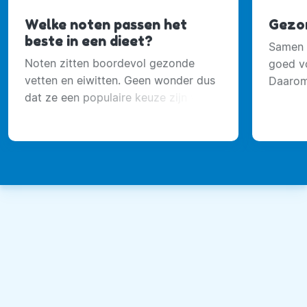
Welke noten passen het
Gezo
beste in een dieet?
Samen 
Noten zitten boordevol gezonde
goed vo
vetten en eiwitten. Geen wonder dus
Daarom
dat ze een populaire keuze zijn voor
Natuur
iedereen die gezond eet.
vaste t
aan in 
stad.