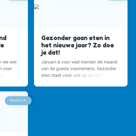
nd
Gezonder gaan eten in
de
het nieuwe jaar? Zo doe
je dat!
en we wel
Januari is voor veel mensen de maand
n voor
van de goede voornemens. Gezonder
leefstijl
eten staat vaak ook op de lijstjes.
energiek
Medisch