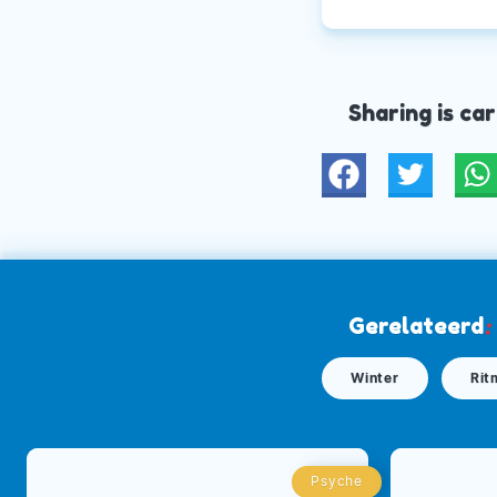
Sharing is car
Twitter
W
Gerelateerd
:
Winter
Rit
Psyche