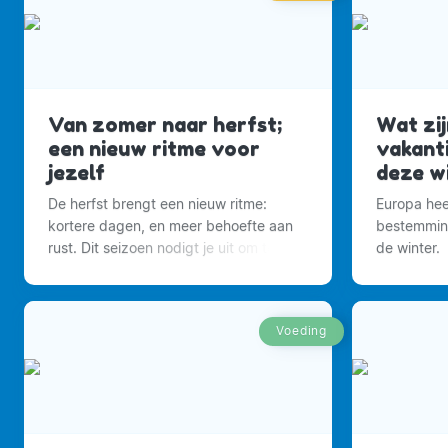
Van zomer naar herfst;
Wat zij
een nieuw ritme voor
vakant
jezelf
deze w
De herfst brengt een nieuw ritme:
Europa hee
kortere dagen, en meer behoefte aan
bestemming
rust. Dit seizoen nodigt je uit om te
de winter.
vertragen, je energie te voeden en
balans te vinden.
Voeding