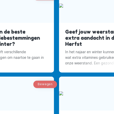
n de beste
Geef jouw weersta
iebestemmingen
extra aandacht in 
inter?
Herfst
ft verschillende
In het najaar en winter kunn
en om naartoe te gaan in
wat extra vitamines gebruike
onze weerstand. Een gezonde 
is belangrijk om je vitaal en 
te voelen.
Bewegen