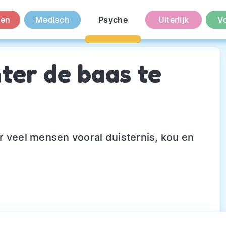
en
Medisch
Psyche
Uiterlijk
V
ter de baas te
r veel mensen vooral duisternis, kou en