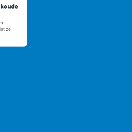
 koude
en
dat ze