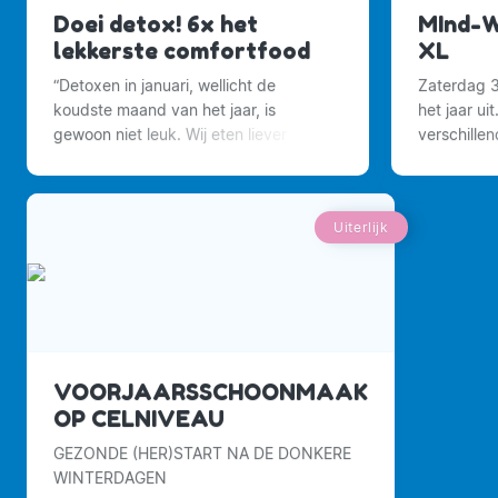
Doei detox! 6x het
MInd-W
lekkerste comfortfood
XL
“Detoxen in januari, wellicht de
Zaterdag 
koudste maand van het jaar, is
het jaar ui
gewoon niet leuk. Wij eten liever
verschille
warme stoofschotels en sluiten de
en visuali
maaltijd af met een flink stuk taart.
voor 2023.
Uiterlijk
VOORJAARSSCHOONMAAK
OP CELNIVEAU
GEZONDE (HER)START NA DE DONKERE
WINTERDAGEN