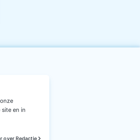
 onze
 site en in
keyboard_arrow_right
r over Redactie