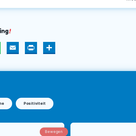
ing
!
hatsApp
Email
Print
Deel
me
Positiviteit
Bewegen