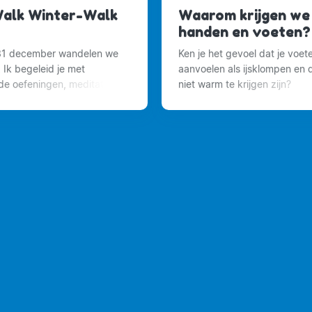
alk Winter-Walk
Waarom krijgen we
handen en voeten?
31 december wandelen we
Ken je het gevoel dat je voet
t. Ik begeleid je met
aanvoelen als ijsklompen en 
nde oefeningen, meditaties
niet warm te krijgen zijn?
saties naar jouw hartenwens