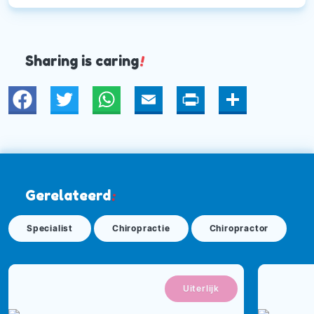
Sharing is caring
!
Twitter
WhatsApp
Email
Print
Deel
Gerelateerd
:
Specialist
Chiropractie
Chiropractor
Uiterlijk