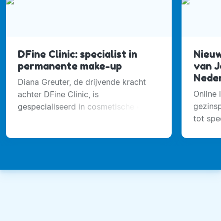
DFine Clinic: specialist in
Nieuw
permanente make-up
van J
Nede
Diana Greuter, de drijvende kracht
Online 
achter DFine Clinic, is
gezinsp
gespecialiseerd in cosmetische en
tot spe
medische permanente make-up.