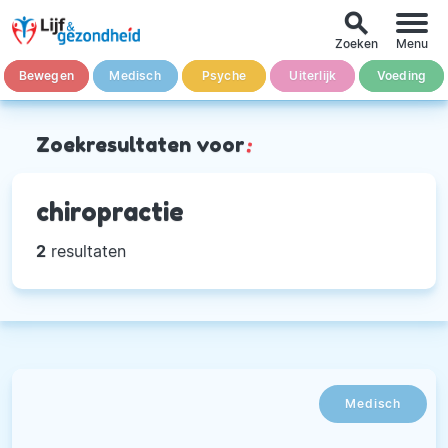
search
Zoeken
Menu
Bewegen
Medisch
Psyche
Uiterlijk
Voeding
Zoekresultaten voor
:
chiropractie
2
resultaten
Medisch