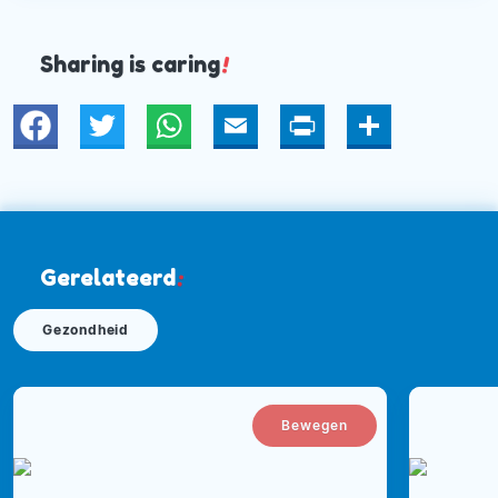
beautywereld ‘leeg’. Nu kan ik met mijn eigen
bedrijf SIGuRIDna – de betekenis van mijn naam
SIGU de overwinning, RIDNA de weg ernaartoe –
Sharing is caring
!
mijn eigen weg weer gaan, daar waar mijn hart
ligt. Ik bedacht diverse groene magazines en
Twitter
WhatsApp
Email
Print
Deel
begon mijn eigen online Live Green Magazine.
Daarmee kwam ik weer terug bij mijzelf. Als kind
was ik altijd al met onze wonderlijke wereld
bezig. Dankzij mijn moeder werd ik gewezen op
diverse soorten vogeltjes, plantjes en bijzondere
Gerelateerd
:
gebeurtenissen in de natuur. Een hoofdpijn werd
niet met aspirine bestreden, maar met natuurlijke
Gezondheid
middelen. Lange wandelingen door het bos,
campingvakanties in wilde gebieden en
tijdschriften over de groene wereld om ons
heen, ik ben er rijkelijk mee opgevoed. Ook
Bewegen
gezonde voeding was een vast onderdeel van
mijn leven, dat mijn moeder door de nonnen