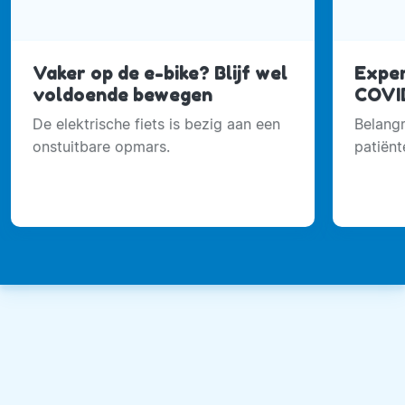
kreeg aangeleerd. Geld speelt geen rol,
bewustwording wel Toen ik zelf kinderen kreeg,
maakte dit allemaal automatisch deel uit van de
opvoeding. Ook zij zijn zich bewust van al het
Vaker op de e-bike? Blijf wel
Exper
moois dat de natuur te bieden heeft. En in een
voldoende bewegen
COVID
wereld waarin economische groei steeds
De elektrische fiets is bezig aan een
Belangr
belangrijker lijkt, is dat heel waardevol. Met Live
onstuitbare opmars.
patiënt
Green Magazine wil ik jou laten zien hoe mooi
de natuur is, waar je op kunt letten om daar op
een gezonde manier deel van uit te maken en
wat je zelf kunt doen om de wereld ook voor de
komende generaties nog waardevol te laten zijn.
Want geld speelt minder een rol, bewustwording
veel meer! Onbetaalbare cadeautjes Wonend in
een dorp, gewoon in een rijtjeshuis maar
grenzend aan een park met veel water, geniet ik
van de ijsvogel, een specht die in mijn tuin een
nest ‘timmert’ en van verse hazelnoten die op