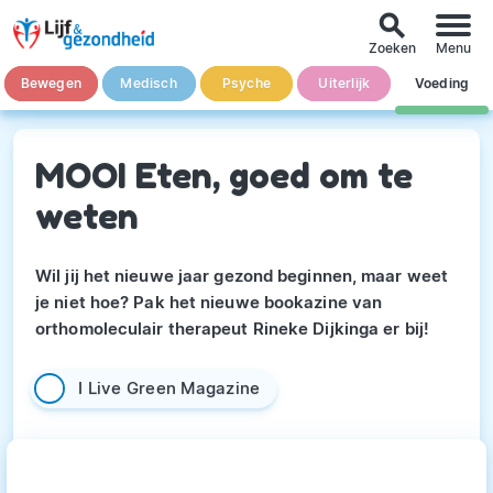
search
Zoeken
Menu
Bewegen
Medisch
Psyche
Uiterlijk
Voeding
MOOI Eten, goed om te
weten
Wil jij het nieuwe jaar gezond beginnen, maar weet
je niet hoe? Pak het nieuwe bookazine van
orthomoleculair therapeut Rineke Dijkinga er bij!
I Live Green Magazine