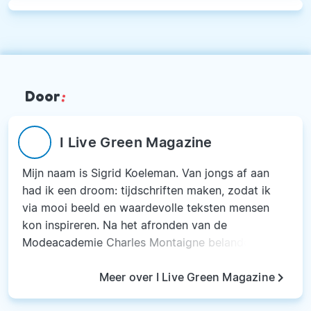
Door
:
I Live Green Magazine
Mijn naam is Sigrid Koeleman. Van jongs af aan
had ik een droom: tijdschriften maken, zodat ik
via mooi beeld en waardevolle teksten mensen
kon inspireren. Na het afronden van de
Modeacademie Charles Montaigne belandde ik
uiteindelijk in vaste dienst als beauty-
keyboard_arrow_right
coördinator bij een groot landelijk weekblad.
Meer over I Live Green Magazine
Daar miste ik de creativiteit en ik vond de