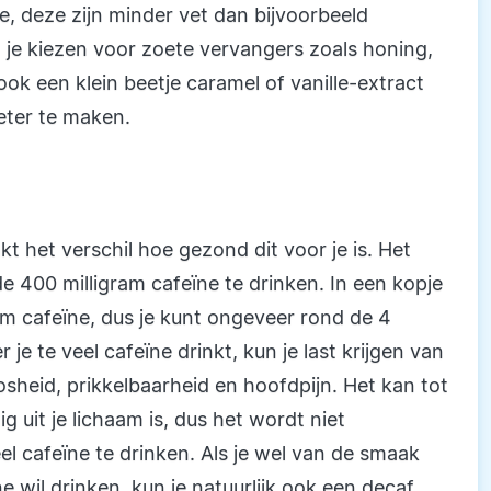
e, deze zijn minder vet dan bijvoorbeeld
un je kiezen voor zoete vervangers zoals honing,
ok een klein beetje caramel of vanille-extract
eter te maken.
t het verschil hoe gezond dit voor je is. Het
400 milligram cafeïne te drinken. In een kopje
am cafeïne, dus je kunt ongeveer rond de 4
e te veel cafeïne drinkt, kun je last krijgen van
osheid, prikkelbaarheid en hoofdpijn. Het kan tot
g uit je lichaam is, dus het wordt niet
l cafeïne te drinken. Als je wel van de smaak
e wil drinken, kun je natuurlijk ook een decaf