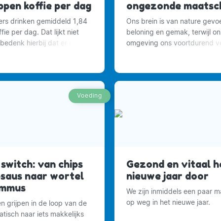
ppen koffie per dag
ongezonde maatsch
rs drinken gemiddeld 1,84
Ons brein is van nature gevoe
ie per dag. Dat lijkt niet
beloning en gemak, terwijl o
 bedenk hierbij dat er ook
omgeving ons voortdurend ve
ensen zijn die geen koffie
om meer te eten.
Voeding
switch: van chips
Gezond en vitaal h
psaus naar wortel
nieuwe jaar door
ummus
We zijn inmiddels een paar 
op weg in het nieuwe jaar.
n grijpen in de loop van de
tisch naar iets makkelijks