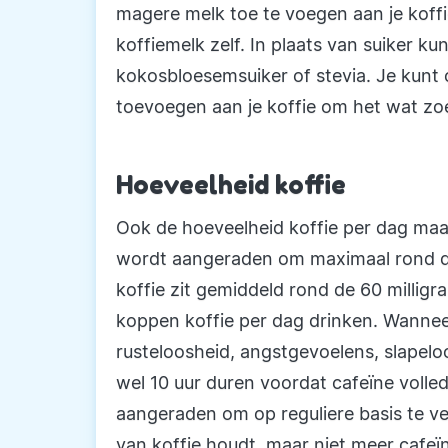
magere melk toe te voegen aan je koffi
koffiemelk zelf. In plaats van suiker k
kokosbloesemsuiker of stevia. Je kunt o
toevoegen aan je koffie om het wat zo
Hoeveelheid koffie
Ook de hoeveelheid koffie per dag maak
wordt aangeraden om maximaal rond de 
koffie zit gemiddeld rond de 60 milligr
koppen koffie per dag drinken. Wanneer j
rusteloosheid, angstgevoelens, slapelo
wel 10 uur duren voordat cafeïne volledi
aangeraden om op reguliere basis te vee
van koffie houdt, maar niet meer cafeïn