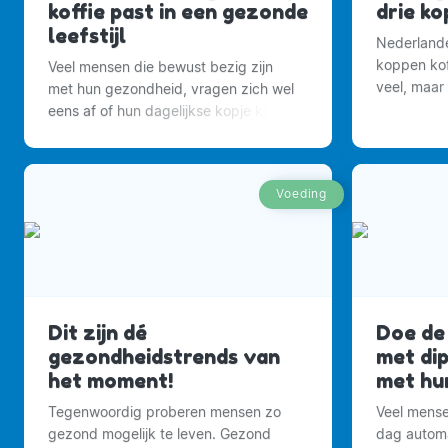
koffie past in een gezonde
drie ko
leefstijl
Nederlande
koppen koff
Veel mensen die bewust bezig zijn
veel, maar
met hun gezondheid, vragen zich wel
heel veel m
eens af of hun dagelijkse kopje koffie
drinken.
daar wel bij past.
Voeding
Dit zijn dé
Doe de 
gezondheidstrends van
met di
het moment!
met h
Tegenwoordig proberen mensen zo
Veel mense
gezond mogelijk te leven. Gezond
dag automa