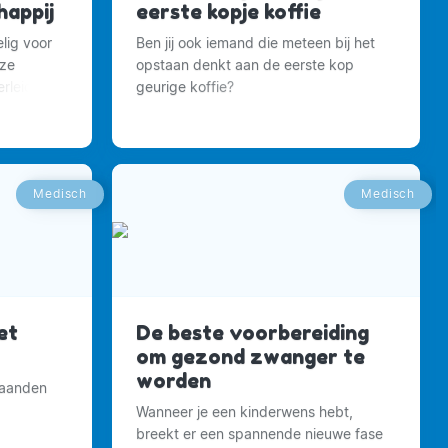
appij
eerste kopje koffie
lig voor
Ben jij ook iemand die meteen bij het
nze
opstaan denkt aan de eerste kop
rleidt
geurige koffie?
Medisch
Medisch
et
De beste voorbereiding
om gezond zwanger te
worden
maanden
Wanneer je een kinderwens hebt,
breekt er een spannende nieuwe fase