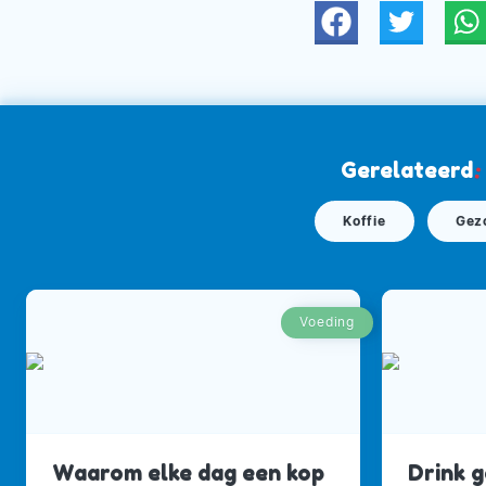
Twitter
W
Gerelateerd
:
Koffie
Gez
Voeding
Waarom elke dag een kop
Drink 