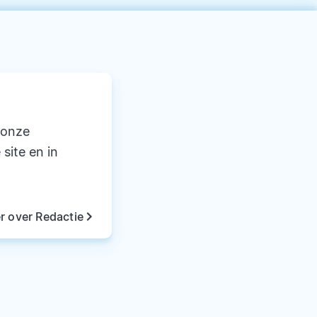
 onze
 site en in
keyboard_arrow_right
r over Redactie