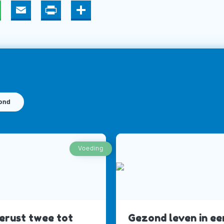
hatsApp
Email
Print
Deel
ond
Voeding
gerust twee tot
Gezond leven in ee