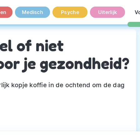
en
Medisch
Psyche
Uiterlijk
V
el of niet
oor je gezondheid?
lijk kopje koffie in de ochtend om de dag