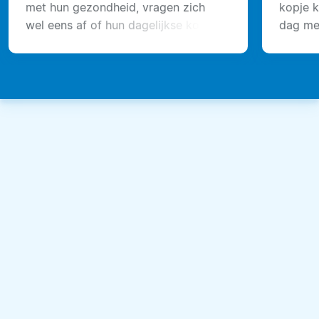
met hun gezondheid, vragen zich
kopje k
wel eens af of hun dagelijkse kopje
dag mee
koffie daar wel bij past.