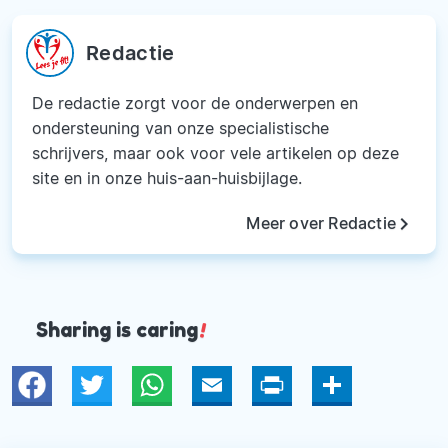
Redactie
De redactie zorgt voor de onderwerpen en
ondersteuning van onze specialistische
schrijvers, maar ook voor vele artikelen op deze
site en in onze huis-aan-huisbijlage.
keyboard_arrow_right
Meer over Redactie
Sharing is caring
!
Twitter
WhatsApp
Email
Print
Deel