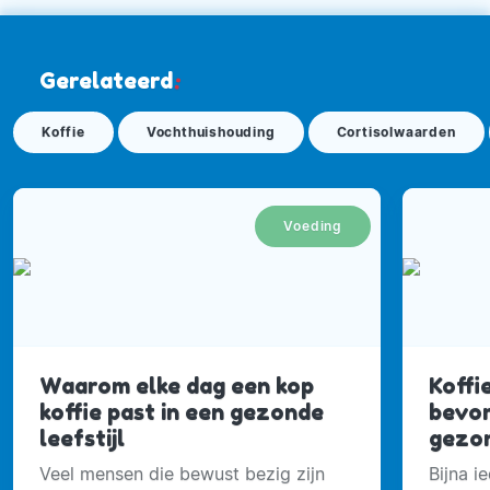
Gerelateerd
:
Koffie
Vochthuishouding
Cortisolwaarden
Voeding
Waarom elke dag een kop
Koffie
koffie past in een gezonde
bevor
leefstijl
gezo
Veel mensen die bewust bezig zijn
Bijna i