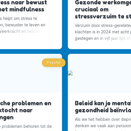
ress naar bewust
Gezonde werkomge
met mindfulness
cruciaal om
stressverzuim te s
s helpt om stress te
n, bewuster te leven en
Verzuim door stress-gerelate
 veerkracht en helderheid te
klachten is in 2024 met acht
et dagelijks leven.
gestegen en in vijf jaar tijd z
dertig procent.
Psyche
sche problemen en
Beleid kan je menta
ktocht naar
gezondheid beïnvl
ingen
Als we het hebben over depre
denken we vaak aan persoonl
 problemen behoren tot de