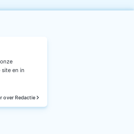
 onze
 site en in
keyboard_arrow_right
r over Redactie