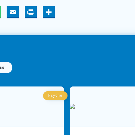
hatsApp
Email
Print
Deel
ess
Psyche