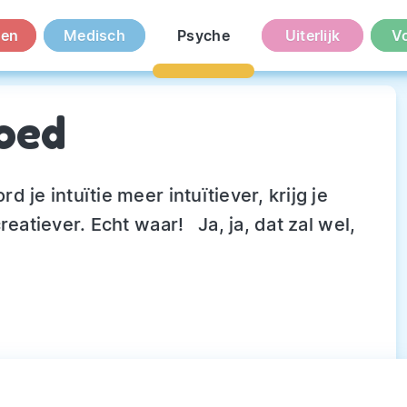
en
Medisch
Psyche
Uiterlijk
V
oed
 je intuïtie meer intuïtiever, krijg je
reatiever. Echt waar! Ja, ja, dat zal wel,