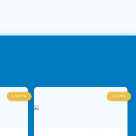
Psyche
Psyche