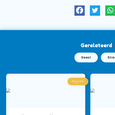
Twitter
W
Gerelateerd
:
Geest
Str
Psyche