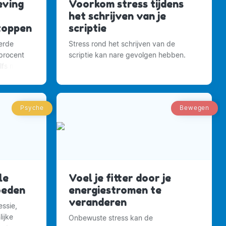
ving
Voorkom stress tijdens
het schrijven van je
toppen
scriptie
erde
Stress rond het schrijven van de
 procent
scriptie kan nare gevolgen hebben.
elfs met
Psyche
Bewegen
le
Voel je fitter door je
oeden
energiestromen te
veranderen
ssie,
ijke
Onbewuste stress kan de