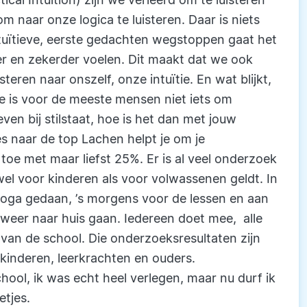
m naar onze logica te luisteren. Daar is niets
tuïtieve, eerste gedachten wegstoppen gaat het
er en zekerder voelen. Dit maakt dat we ook
teren naar onszelf, onze intuïtie. En wat blijkt,
ïtie is voor de meeste mensen niet iets om
r even bij stilstaat, hoe is het dan met jouw
ies naar de top Lachen helpt je om je
toe met maar liefst 25%. Er is al veel onderzoek
owel voor kinderen als voor volwassenen geldt. In
yoga gedaan, ’s morgens voor de lessen en aan
weer naar huis gaan. Iedereen doet mee, alle
 van de school. Die onderzoeksresultaten zijn
 kinderen, leerkrachten en ouders.
chool, ik was echt heel verlegen, maar nu durf ik
etjes.