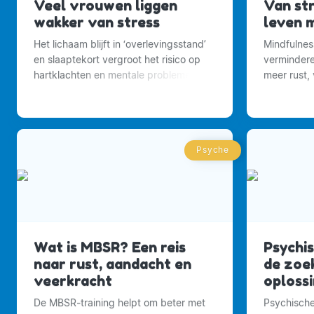
Veel vrouwen liggen
Van st
wakker van stress
leven 
Het lichaam blijft in ‘overlevingsstand’
Mindfulnes
en slaaptekort vergroot het risico op
vermindere
hartklachten en mentale problemen
meer rust,
vinden in h
Psyche
Wat is MBSR? Een reis
Psychi
naar rust, aandacht en
de zoe
veerkracht
oploss
De MBSR-training helpt om beter met
Psychische