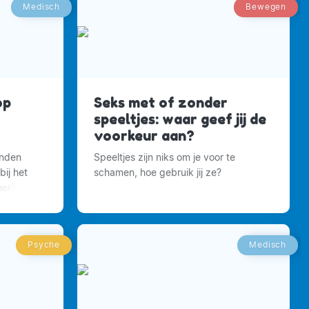
Medisch
Bewegen
op
Seks met of zonder
speeltjes: waar geef jij de
voorkeur aan?
onden
Speeltjes zijn niks om je voor te
ij het
schamen, hoe gebruik jij ze?
ner?
Psyche
Medisch