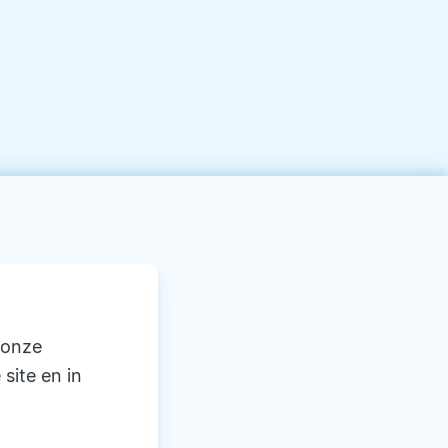
 onze
 site en in