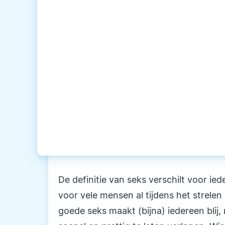
De definitie van seks verschilt voor ied
voor vele mensen al tijdens het strelen
goede seks maakt (bijna) iedereen blij