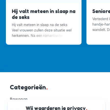
Hij valt meteen in slaap na
Seniore
de seks
Vertederd k
handje-han
Hij valt meteen in slaap na de seks
wandelt. Da
Veel vrouwen zullen deze situatie wel
middel, tr
herkennen. Na een romantische
kust hem o
avond ben je samen in bed beland,
waar je het spel der liefde hebt
gespeeld.
Categorieën
.
Bewegen
Wij waarderen je privacy
.