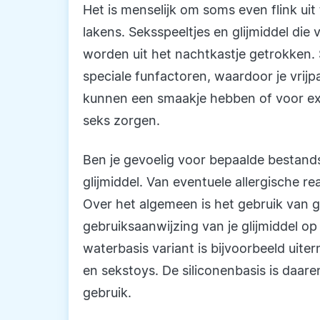
Het is menselijk om soms even flink uit
lakens. Seksspeeltjes en glijmiddel die
worden uit het nachtkastje getrokken.
speciale funfactoren, waardoor je vrijpa
kunnen een smaakje hebben of voor extr
seks zorgen.
Ben je gevoelig voor bepaalde bestand
glijmiddel. Van eventuele allergische re
Over het algemeen is het gebruik van gli
gebruiksaanwijzing van je glijmiddel op
waterbasis variant is bijvoorbeeld uit
en sekstoys. De siliconenbasis is daa
gebruik.