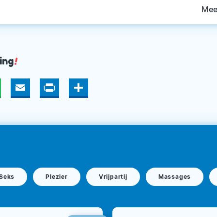
Mee
ing
!
hatsApp
Email
Print
Deel
Seks
Plezier
Vrijpartij
Massages