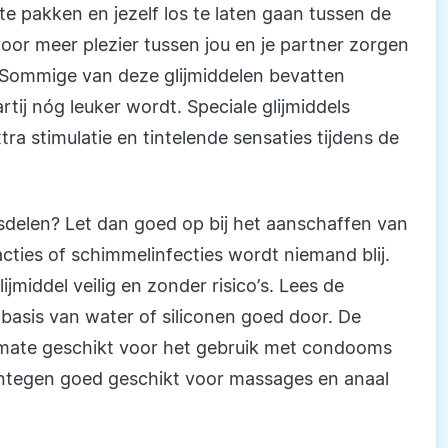
 te pakken en jezelf los te laten gaan tussen de
 voor meer plezier tussen jou en je partner zorgen
 Sommige van deze glijmiddelen bevatten
rtij nóg leuker wordt. Speciale glijmiddels
a stimulatie en tintelende sensaties tijdens de
sdelen? Let dan goed op bij het aanschaffen van
acties of schimmelinfecties wordt niemand blij.
jmiddel veilig en zonder risico’s. Lees de
 basis van water of siliconen goed door. De
ermate geschikt voor het gebruik met condooms
rentegen goed geschikt voor massages en anaal