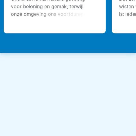
voor beloning en gemak, terwijl
wisten 
onze omgeving ons voortdurend
is: ied
verleidt om meer te eten.
je door
komt st