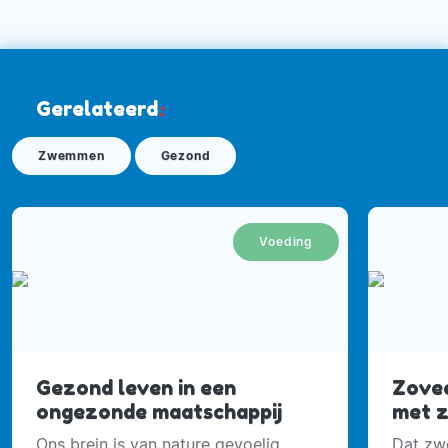
Gerelateerd
:
Zwemmen
Gezond
Voeding
Gezond leven in een
Zovee
ongezonde maatschappij
met 
Ons brein is van nature gevoelig
Dat zw