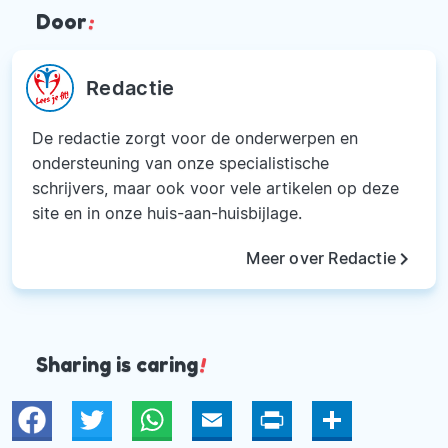
Door
:
Redactie
De redactie zorgt voor de onderwerpen en
ondersteuning van onze specialistische
schrijvers, maar ook voor vele artikelen op deze
site en in onze huis-aan-huisbijlage.
keyboard_arrow_right
Meer over Redactie
Sharing is caring
!
Twitter
WhatsApp
Email
Print
Deel