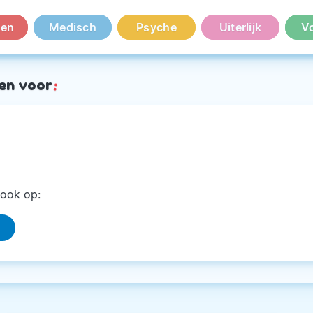
en
Medisch
Psyche
Uiterlijk
V
en voor
:
ook op: