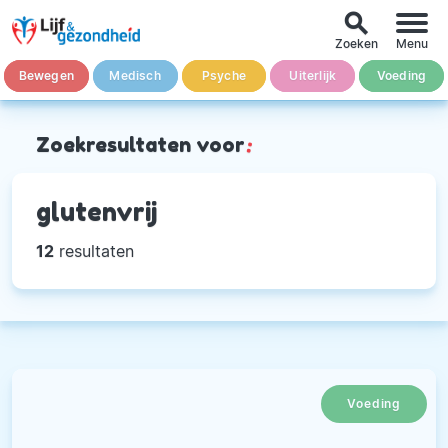
search
Zoeken
Menu
Bewegen
Medisch
Psyche
Uiterlijk
Voeding
Zoekresultaten voor
:
glutenvrij
12
resultaten
Voeding