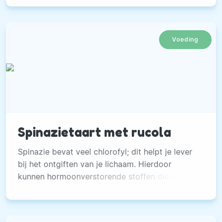
een vrije keuze, maar voor mensen met
coeliakie (glutenintolerantie) is het een
noodzaak.
Voeding
Spinazietaart met rucola
Spinazie bevat veel chlorofyl; dit helpt je lever
bij het ontgiften van je lichaam. Hierdoor
kunnen hormoonverstorende stoffen die je
lichaam ziek kunnen maken, makkelijker worden
verwijderd.