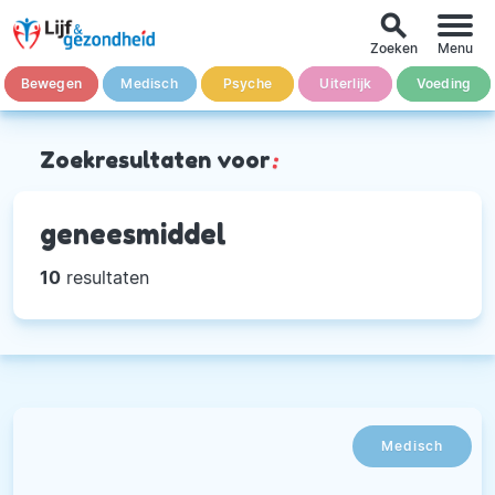
search
Zoeken
Menu
Bewegen
Medisch
Psyche
Uiterlijk
Voeding
Zoekresultaten voor
:
geneesmiddel
10
resultaten
Medisch