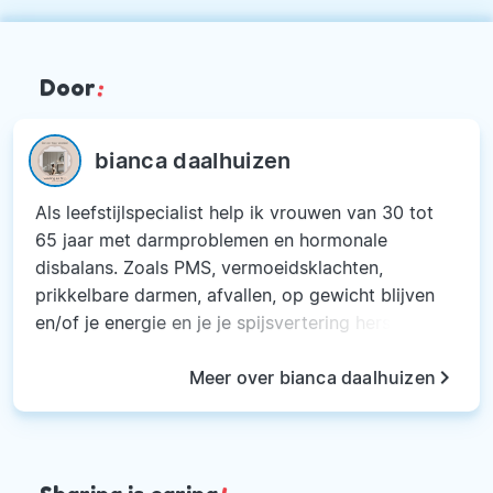
Door
:
bianca daalhuizen
Als leefstijlspecialist help ik vrouwen van 30 tot
65 jaar met darmproblemen en hormonale
disbalans. Zoals PMS, vermoeidsklachten,
prikkelbare darmen, afvallen, op gewicht blijven
en/of je energie en je je spijsvertering herstellen.
Ik bied jou de begeleiding en advies om je
keyboard_arrow_right
vitaliteit te vergroten. Jouw darmen en
Meer over bianca daalhuizen
hormonen vormen samen de stille dirigenten van
van je lichaam. Ze bepalen hoe je je voelt,
hoeveel energie je hebt en hoe goed je herstelt.
Met de juiste leefstijl adviezen kun je die