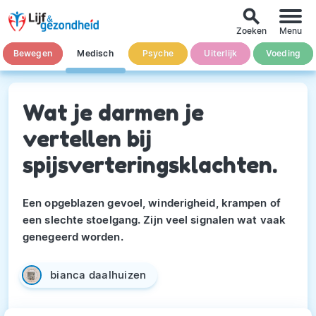
search
Zoeken
Menu
Bewegen
Medisch
Psyche
Uiterlijk
Voeding
Wat je darmen je
vertellen bij
spijsverteringsklachten.
Een opgeblazen gevoel, winderigheid, krampen of
een slechte stoelgang. Zijn veel signalen wat vaak
genegeerd worden.
bianca daalhuizen