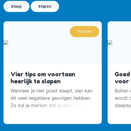
Slaap
Slapen
Psyche
Vier tips om voortaan
Goed 
heerlijk te slapen
voor 
Wanneer je niet goed slaapt, dan kan
Buiten 
dit veel negatieve gevolgen hebben.
wordt d
Zo zul je merken dat je door de dag
slaapsy
heen niet goed kunt functioneren.
factor i