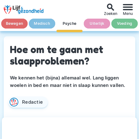
search
Zoeken
Menu
Bewegen
Medisch
Psyche
Uiterlijk
Voeding
Hoe om te gaan met
slaapproblemen?
We kennen het (bijna) allemaal wel. Lang liggen
woelen in bed en maar niet in slaap kunnen vallen.
Redactie