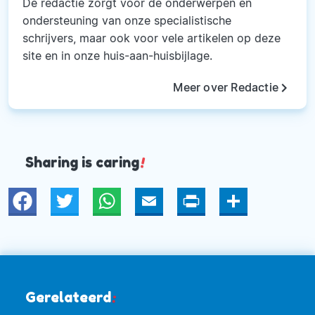
De redactie zorgt voor de onderwerpen en
ondersteuning van onze specialistische
schrijvers, maar ook voor vele artikelen op deze
site en in onze huis-aan-huisbijlage.
keyboard_arrow_right
Meer over Redactie
Sharing is caring
!
Twitter
WhatsApp
Email
Print
Deel
Gerelateerd
: