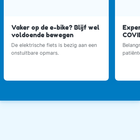
Vaker op de e-bike? Blijf wel
Exper
voldoende bewegen
COVID
De elektrische fiets is bezig aan een
Belangr
onstuitbare opmars.
patiënt