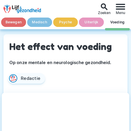
search
Zoeken
Menu
Bewegen
Medisch
Psyche
Uiterlijk
Voeding
Het effect van voeding
Op onze mentale en neurologische gezondheid.
Redactie