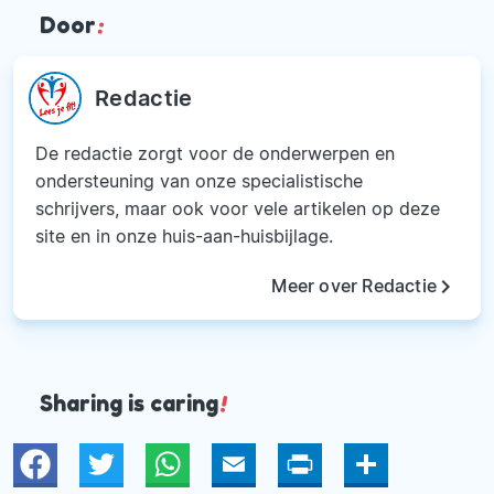
Door
:
Redactie
De redactie zorgt voor de onderwerpen en
ondersteuning van onze specialistische
schrijvers, maar ook voor vele artikelen op deze
site en in onze huis-aan-huisbijlage.
keyboard_arrow_right
Meer over Redactie
Sharing is caring
!
Twitter
WhatsApp
Email
Print
Deel