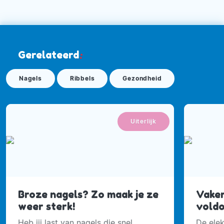
Gerelateerd
:
Nagels
Ribbels
Gezondheid
Uiterlijk
Broze nagels? Zo maak je ze
Vaker
weer sterk!
vold
Heb jij last van nagels die snel
De elek