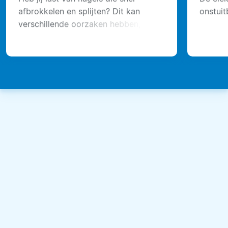
afbrokkelen en splijten? Dit kan
onstuit
verschillende oorzaken hebben,
maar gelukkig kun je broze nagels
weer versterken.